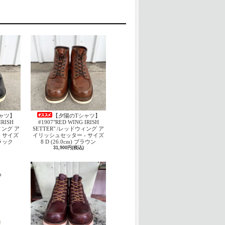
ャツ】
【夕陽のTシャツ】
IRISH
#1907"RED WING IRISH
ウィング ア
SETTER" /レッドウィング ア
 サイズ
イリッシュセッター - サイズ
 ブラック
8 D (26.0cm) ブラウン
31,900円(税込)