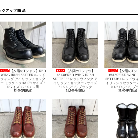
【夕陽のTシャツ】RED
【夕陽のTシャツ】
【夕陽のTシ
WING IRISH SETTER /レッド
#8130"RED WING IRISH
#8130"RED WING 
ウィング アイリッシュセッタ
SETTER" / レッドウィング ア
SETTER" / レッド
ー モックトゥ #8179 サイズ 8
イリッシュセッター - サイズ
イリッシュセッター -
Dワイズ（26.0） - 黒
7 1/2E (25.5) ブラック
10 1/2 D (28.5)
33,000円(税込)
31,900円(税込)
33,000円(税込)