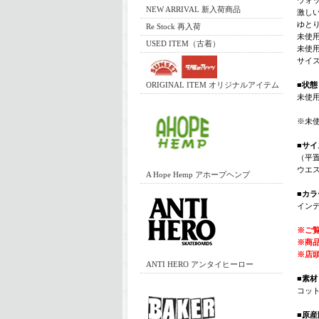
ウォ
NEW ARRIVAL 新入荷商品
激し
ゆと
Re Stock 再入荷
未使
USED ITEM（古着）
未使
サイ
ORIGINAL ITEM オリジナルアイテム
■状態
未使
※未
■サイ
（平置
ウエスト
A Hope Hemp アホープヘンプ
■カラ
イン
※ご
※商
※店
ANTI HERO アンタイヒーロー
■素材
コット
■原産