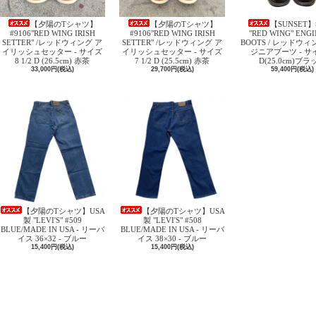
【夕陽のTシャツ】
【夕陽のTシャツ】
【SUNSET】
#9106"RED WING IRISH
#9106"RED WING IRISH
"RED WING" ENG
SETTER" /レッドウィング ア
SETTER" /レッドウィング ア
BOOTS / レッドウィ
イリッシュセッター - サイズ
イリッシュセッター - サイズ
ジニアブーツ - サイ
8 1/2 D (26.5cm) 赤茶
7 1/2 D (25.5cm) 赤茶
D(25.0cm)ブラ
33,000円(税込)
29,700円(税込)
59,400円(税込)
【夕陽のTシャツ】USA
【夕陽のTシャツ】USA
製 "LEVI'S" #509
製 "LEVI'S" #508
BLUE/MADE IN USA - リーバ
BLUE/MADE IN USA - リーバ
イス 36×32 - ブルー
イス 38×30 - ブルー
15,400円(税込)
15,400円(税込)