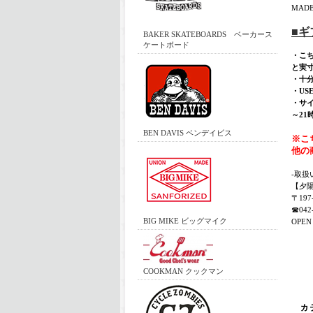
MADE
■
BAKER SKATEBOARDS ベーカース
ケートボード
・こ
と実
・十
・U
・サイ
～21
BEN DAVIS ベンデイビス
※こ
他の
-取扱
【夕
〒19
☎042-
BIG MIKE ビッグマイク
OPEN 
COOKMAN クックマン