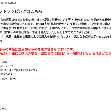
 IN MEXICO
ギフトラッピングはこちら
ちらの商品はUSED(古着)の為、多少の汚れ(色褪せ、シミ等)や糸のほつれ、穴等がある場
寸が異なる場合がございます。USED(古着)商品の特性という事をご理解していただきご購
分に気を付けて検品を行っておりますが、記載のないダメージや汚れ等がある場合がござい
SED（古着）の商品は返品・返金はお受けいたしかねますのでご了承ください。
ズ、状態、金額をご確認の上でご購入をお願いいたします。気になる点がございましたらお気軽にご連
時）
ちらの商品は別店舗からの発送の場合もございます。
商品と一緒にご購入の場合、発送までに数日から一週間ほどかかる場合がご
い店舗-
陽のTシャツ】
7-0011 東京都福生市福生2215
530-3005
11:00～20:00