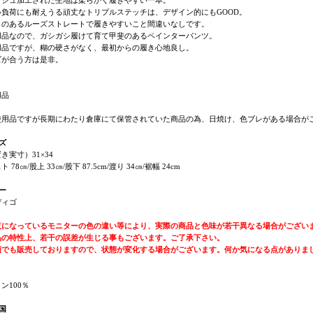
ッシュ加工された生地は柔らかく履きやすい一本。
い負荷にも耐えうる頑丈なトリプルステッチは、デザイン的にもGOOD。
りのあるルーズストレートで履きやすいこと間違いなしです。
用品なので、ガシガシ履けて育て甲斐のあるペインターパンツ。
用品ですが、糊の硬さがなく、最初からの履き心地良し。
ズが合う方は是非。
用品
使用品ですが長期にわたり倉庫にて保管されていた商品の為、日焼け、色ブレがある場合がご
ズ
き実寸）31×34
 78㎝/股上 33㎝/股下 87.5cm/渡り 34㎝/裾幅 24cm
ー
ディゴ
覧になっているモニターの色の違い等により、実際の商品と色味が若干異なる場合がござい
品の特性上、若干の誤差が生じる事もございます。ご了承下さい。
頭でも販売しておりますので、状態が変化する場合がございます。何か気になる点がありま
ン100％
国