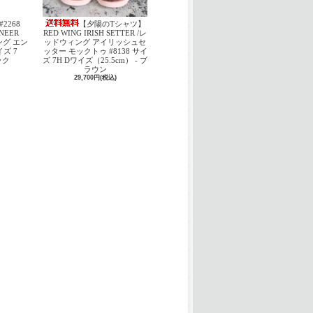
#2268
【夕陽のTシャツ】
INEER
RED WING IRISH SETTER /レ
ング エン
ッドウィング アイリッシュセ
ズ 7
ッター モックトゥ #8138 サイ
ック
ズ 7H Dワイズ（25.5cm） - ブ
ラウン
29,700円(税込)