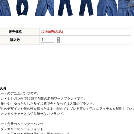
販売価格
17,600円(税込)
購入数
説明
ハートのデニムパンツです。
リカ・ミシガン州で1889年創業の老舗ワークブランドです。
な作りや、ゆったりしたサイズ感で今となっては人気のブランド。
がらのデザインや耐久性を保ったまま、現在でもブレる事なく色々なアイテムを展開してい
リカンカルチャーとも切り離せないブランド。
ハート定番のペインターパンツ。
クダンガリーのルーズフィット。