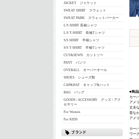
JACKET ジャケット
SWEAT SHIRT スウェット
SWEAT PARK スウェットパーカー
L/S SHIRT 長袖シャツ
L/S T-SHIRT 長袖Tシャツ
S/S SHIRT 半袖シャツ
S/S T-SHIRT 半袖Tシャツ
CUT&SEWN カットソー
PANT パンツ
OVERALL オーバーオール
SHOES シューズ類
CAP&HAT キャップ&ハット
■商品
BAG バッグ
カー
GOODS / ACCESSORY グッズ / アク
アメ
セサリー
丈夫
For Women
昔な
アメ
For KIDS
カー
ワー