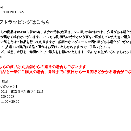
国
 IN HONDURAS
ギフトラッピングはこちら
ちらの商品はUSED(古着)の為、多少の汚れ(色褪せ、シミ等)や糸のほつれ、穴等がある場
寸が異なる場合がございます。USED(古着)商品の特性という事をご理解していただきご購
分に気を付けて検品を行っておりますが、記載のないダメージや汚れ等がある場合がござい
SED（古着）の商品は返品・返金はお受けいたしかねますのでご了承ください。
ズ、状態、金額をご確認の上でご購入をお願いいたします。気になる点がございましたらお気軽にご連
時）
ちらの商品は別店舗からの発送の場合もございます。
商品と一緒にご購入の場合、発送までに数日から一週間ほどかかる場合がご
い店舗-
陽のTシャツ】
7-0011 東京都福生市福生2215
530-3005
11:00～20:00