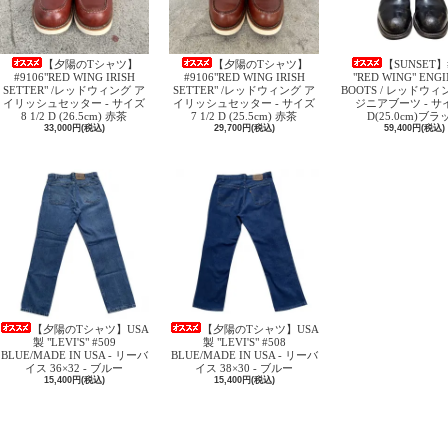
【夕陽のTシャツ】
【夕陽のTシャツ】
【SUNSET】
#9106"RED WING IRISH
#9106"RED WING IRISH
"RED WING" ENG
SETTER" /レッドウィング ア
SETTER" /レッドウィング ア
BOOTS / レッドウィ
イリッシュセッター - サイズ
イリッシュセッター - サイズ
ジニアブーツ - サイ
8 1/2 D (26.5cm) 赤茶
7 1/2 D (25.5cm) 赤茶
D(25.0cm)ブラ
33,000円(税込)
29,700円(税込)
59,400円(税込)
【夕陽のTシャツ】USA
【夕陽のTシャツ】USA
製 "LEVI'S" #509
製 "LEVI'S" #508
BLUE/MADE IN USA - リーバ
BLUE/MADE IN USA - リーバ
イス 36×32 - ブルー
イス 38×30 - ブルー
15,400円(税込)
15,400円(税込)