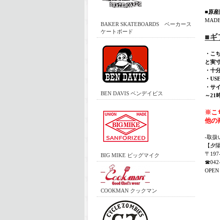
■原産
MADE
BAKER SKATEBOARDS ベーカース
ケートボード
■
・こ
と実
・十
・U
・サイ
BEN DAVIS ベンデイビス
～21
※こ
他の
-取扱
【夕
〒19
BIG MIKE ビッグマイク
☎042-
OPEN 
COOKMAN クックマン