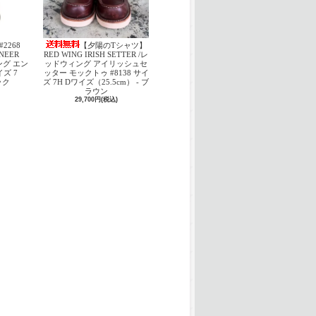
#2268
【夕陽のTシャツ】
INEER
RED WING IRISH SETTER /レ
ング エン
ッドウィング アイリッシュセ
ズ 7
ッター モックトゥ #8138 サイ
ック
ズ 7H Dワイズ（25.5cm） - ブ
ラウン
29,700円(税込)