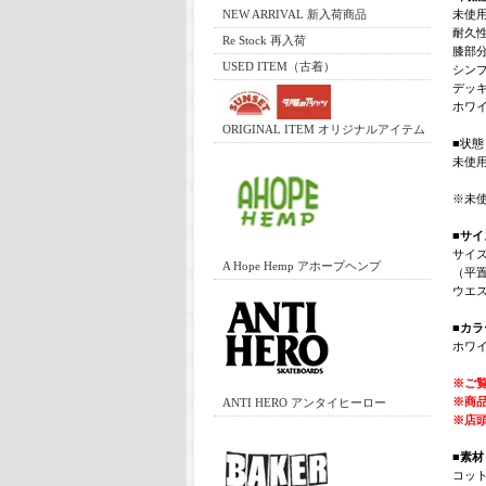
NEW ARRIVAL 新入荷商品
未使
耐久性
Re Stock 再入荷
膝部
USED ITEM（古着）
シン
デッ
ホワ
ORIGINAL ITEM オリジナルアイテム
■状態
未使
※未
■サイ
サイズ
A Hope Hemp アホープヘンプ
（平
ウエスト
■カラ
ホワ
※ご
※商
ANTI HERO アンタイヒーロー
※店
■素材
コット