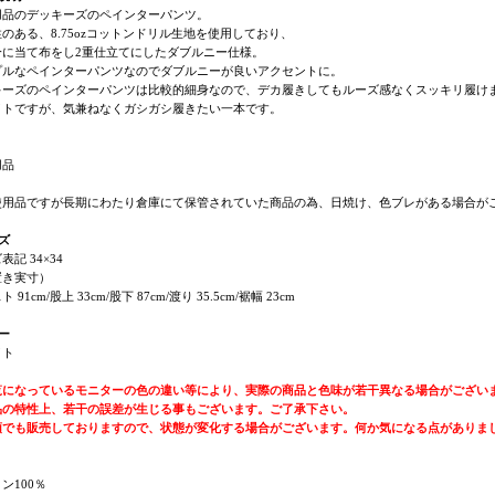
用品のデッキーズのペインターパンツ。
のある、8.75ozコットンドリル生地を使用しており、
分に当て布をし2重仕立てにしたダブルニー仕様。
プルなペインターパンツなのでダブルニーが良いアクセントに。
キーズのペインターパンツは比較的細身なので、デカ履きしてもルーズ感なくスッキリ履け
イトですが、気兼ねなくガシガシ履きたい一本です。
用品
使用品ですが長期にわたり倉庫にて保管されていた商品の為、日焼け、色ブレがある場合がご
ズ
表記 34×34
置き実寸）
 91cm/股上 33cm/股下 87cm/渡り 35.5cm/裾幅 23cm
ー
イト
覧になっているモニターの色の違い等により、実際の商品と色味が若干異なる場合がござい
品の特性上、若干の誤差が生じる事もございます。ご了承下さい。
頭でも販売しておりますので、状態が変化する場合がございます。何か気になる点がありま
ン100％