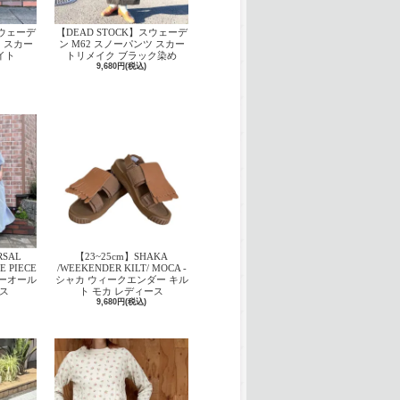
スウェーデ
【DEAD STOCK】スウェーデ
ツ スカー
ン M62 スノーパンツ スカー
イト
トリメイク ブラック染め
9,680円(税込)
RSAL
【23~25cm】SHAKA
E PIECE
/WEEKENDER KILT/ MOCA ‐
バーオール
シャカ ウィークエンダー キル
ス
ト モカ レディース
9,680円(税込)