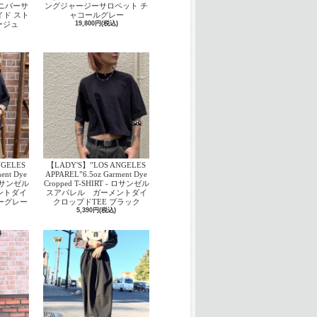
 ユニバーサ
ングジャージーサロペット チ
イド スト
ャコールグレー
ージュ
19,800円(税込)
NGELES
【LADY'S】”LOS ANGELES
ent Dye
APPAREL”6.5oz Garment Dye
- ロサンゼル
Cropped T-SHIRT - ロサンゼル
ントダイ
スアパレル ガーメントダイ
ーグレー
クロップドTEE ブラック
5,390円(税込)