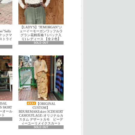
【LADY'S】"JEMORGAN"ジ
”Sally
ェーイーモーガンワッフルラ
ack/クックマ
グラン花柄長袖Ｔ(パック入
ンストライ
り) レディース 【全２色】
SOLD OUT
RSAL
【ORIGINAL
S SKIRT
CUSTOM】
バーオール
BDUREMAKEskirt-3CDESERT
ート
CAMOUFLAGE-オリジナルカ
スタム デザートカモ ビーデ
ィーユーリメイクスカート
SOLD OUT