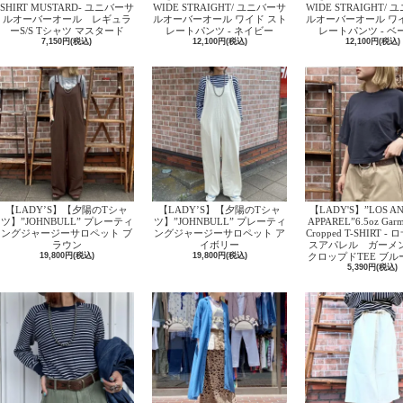
SHIRT MUSTARD- ユニバーサ
WIDE STRAIGHT/ ユニバーサ
WIDE STRAIGHT/
ルオーバーオール レギュラ
ルオーバーオール ワイド スト
ルオーバーオール ワ
ーS/S Tシャツ マスタード
レートパンツ - ネイビー
レートパンツ - ベ
7,150円(税込)
12,100円(税込)
12,100円(税込)
【LADY’S】【夕陽のTシャ
【LADY’S】【夕陽のTシャ
【LADY'S】”LOS A
ツ】”JOHNBULL” プレーティ
ツ】”JOHNBULL” プレーティ
APPAREL”6.5oz Garm
ングジャージーサロペット ブ
ングジャージーサロペット ア
Cropped T-SHIRT 
ラウン
イボリー
スアパレル ガーメ
19,800円(税込)
19,800円(税込)
クロップドTEE ブル
5,390円(税込)