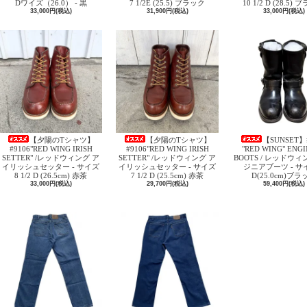
Dワイズ（26.0） - 黒
7 1/2E (25.5) ブラック
10 1/2 D (28.5)
33,000円(税込)
31,900円(税込)
33,000円(税込)
【夕陽のTシャツ】
【夕陽のTシャツ】
【SUNSET】
#9106"RED WING IRISH
#9106"RED WING IRISH
"RED WING" ENG
SETTER" /レッドウィング ア
SETTER" /レッドウィング ア
BOOTS / レッドウィ
イリッシュセッター - サイズ
イリッシュセッター - サイズ
ジニアブーツ - サイ
8 1/2 D (26.5cm) 赤茶
7 1/2 D (25.5cm) 赤茶
D(25.0cm)ブラ
33,000円(税込)
29,700円(税込)
59,400円(税込)