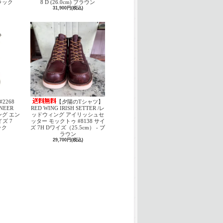
 ブラック
8 D (26.0cm) ブラウン
31,900円(税込)
#2268
【夕陽のTシャツ】
INEER
RED WING IRISH SETTER /レ
ング エン
ッドウィング アイリッシュセ
ズ 7
ッター モックトゥ #8138 サイ
ック
ズ 7H Dワイズ（25.5cm） - ブ
ラウン
29,700円(税込)