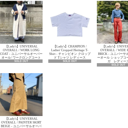
【Lady's】UNIVERSAL
【Lady's】CHAMPION /
【Lady's】UNIVE
OVERALL / WORK LONG
Ladies' Cropped Heritage T-
OVERALL / WIDE 
COAT - ユニバーサルオーバー
Shirt - チャンピオン クロップ
BRICK - ユニバー
オール/ ワークロングコート
ド Tシャツ レディース
ーオール ショップコ
ガ レディー
SOLD OUT
SOLD OUT
SOLD OUT
【Lady's】UNIVERSAL
OVERALL / PAINTER SKIRT
BEIGE - ユニバーサルオーバ