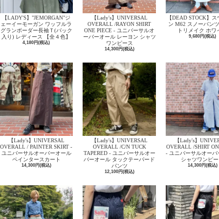
【LADY'S】"JEMORGAN"ジ
【Lady's】UNIVERSAL
【DEAD STOCK】
ェーイーモーガン ワッフルラ
OVERALL /RAYON SHIRT
ン M62 スノーパン
グランボーダー長袖Ｔ(パック
ONE PIECE - ユニバーサルオ
トリメイク ホワ
入り) レディース 【全４色】
ーバーオール レーヨン シャツ
9,680円(税込)
4,180円(税込)
ワンピース
14,300円(税込)
【Lady's】UNIVERSAL
【Lady's】UNIVERSAL
【Lady's】UNIVE
OVERALL / PAINTER SKIRT -
OVERALL /C/N TUCK
OVERALL /SHIRT ON
ユニバーサルオーバーオール
TAPERED - ユニバーサルオー
- ユニバーサルオー
ペインタースカート
バーオール タックテーパード
シャツワンピー
14,300円(税込)
パンツ
14,300円(税込)
12,100円(税込)