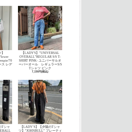
ツ】
【LADY'S】”UNIVERSAL
lower
OVERALL”REGULAR S/S T-
enpie/70
SHIRT PINK- ユニバーサルオ
ース レデ
ーバーオール レギュラーS/S
Tシャツ ピンク
7,150円(税込)
のTシャ
【LADY’S】【夕陽のTシャ
ERALL
ツ】”JOHNBULL” プレーティ