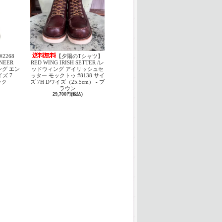
#2268
【夕陽のTシャツ】
INEER
RED WING IRISH SETTER /レ
ング エン
ッドウィング アイリッシュセ
ズ 7
ッター モックトゥ #8138 サイ
ック
ズ 7H Dワイズ（25.5cm） - ブ
ラウン
29,700円(税込)