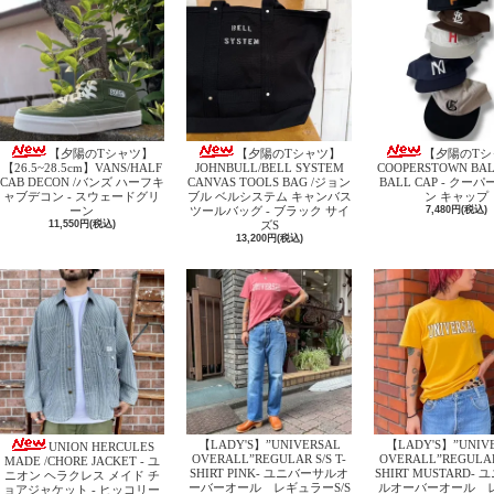
【夕陽のTシャツ】
【夕陽のTシャツ】
【夕陽のTシ
【26.5~28.5cm】VANS/HALF
JOHNBULL/BELL SYSTEM
COOPERSTOWN BALL
CAB DECON /バンズ ハーフキ
CANVAS TOOLS BAG /ジョン
BALL CAP - クー
ャブデコン - スウェードグリ
ブル ベルシステム キャンバス
ン キャップ
ーン
ツールバッグ - ブラック サイ
7,480円(税込)
11,550円(税込)
ズS
13,200円(税込)
【LADY'S】”UNIVERSAL
【LADY'S】”UNIV
UNION HERCULES
OVERALL”REGULAR S/S T-
OVERALL”REGULAR 
MADE /CHORE JACKET - ユ
SHIRT PINK- ユニバーサルオ
SHIRT MUSTARD-
ニオン ヘラクレス メイド チ
ーバーオール レギュラーS/S
ルオーバーオール 
ョアジャケット - ヒッコリー