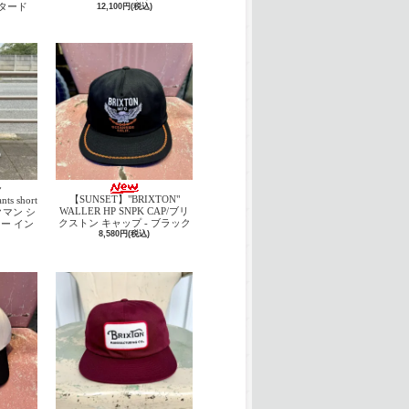
スタード
12,100円(税込)
ャ
【SUNSET】"BRIXTON"
ts short
WALLER HP SNPK CAP/ブリ
ックマン シ
クストン キャップ - ブラック
ー イン
8,580円(税込)