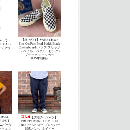
【SUNSET】VANS Classic
ャツ】
Slip-On/Paie Petal Pink&Black
 CAP /
Chekerboard‐バンズ スリッポ
パーズタウ
ン ペイル・ペタル・ピンク×
ブラック チェッカー
8,250円(税込)
ERSAL
【夕陽のTシャツ】
S/S T-
PROPPER/UNIFORM BDU
 ユニバーサ
TROUSER/NAVY‐プロッパー
レギュラ
BDUパンツ ネイビー