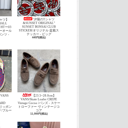
"夕陽のTシャツ
ャツ】
&SUNSET ORIGINAL"
RALL
SUNSET BONSAI CLUB
 HTー03
STICKER/オリジナル 盆栽ス
バーオール
テッカー - ビッグ
ンツ -
440円(税込)
VANS
【23.5~28.0cm】
VANS/Skate Loafer CREPE
ARD
Vintage Cocoa /バンズ - スケー
スリッポン
トローファー ヴィンテージコ
ド/ブルー
コア
11,000円(税込)