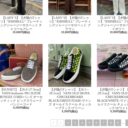
【LADY’S】【夕陽のTシャ
【LADY’S】【夕陽のTシャ
【LADY’S】【夕陽
ツ】”JOHNBULL” プレーティ
ツ】”JOHNBULL” プレーティ
ツ】”JOHNBULL” 
ングジャージーサロペット チ
ングジャージーサロペット ブ
ングジャージーサロペ
ャコールグレー
ラウン
イボリー
19,800円(税込)
19,800円(税込)
19,800円(税込)
【SUNSET】【26.0~27.0cm】
【夕陽のTシャツ】【26.5～
【夕陽のTシャツ】【2
VANS/Authentic PIG SUEDE
28.5cm】 VANS OLD SKOOL
28.5cm】 VANS OLD
BUNGEE CORD/バンズ オーセ
/CHECKERBOARD
/CHECKERBOA
ンティック ピッグスウェード
BLACK/GREEN FOAM‐ヴァン
BLACK/WHITE‐ヴ
バンジーコード
ズ オールドスクール チェッカ
ルドスクール チェッ
8,250円(税込)
ーブラック/グリーン
ック/ホワイ
9,350円(税込)
9,350円(税込)
<
1
2
3
4
5
6
7
8
9
...