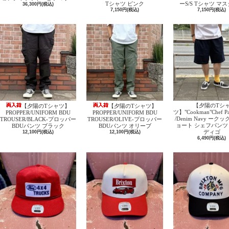
Tシャツ ピンク
ーS/S Tシャツ マ
36,300円(税込)
7,150円(税込)
7,150円(税込)
【夕陽のTシ
【夕陽のTシャツ】
【夕陽のTシャツ】
ツ】"Cookman"Chef Pan
PROPPER/UNIFORM BDU
PROPPER/UNIFORM BDU
/Denim Navy ーク
TROUSER/BLACK‐プロッパー
TROUSER/OLIVE‐プロッパー
ョート シェフパンツ 
BDUパンツ ブラック
BDUパンツ オリーブ
ディゴ
12,100円(税込)
12,100円(税込)
6,490円(税込)