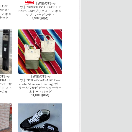
【夕陽のTシャ
TON"
ツ】"BRIXTON" GRADE HP
NP MP
SNPK CAP/ブリクストン キャ
トン キャ
ップ - バーガンディ
ブラック
6,930円(税込)
のTシャ
【夕陽のTシャ
ERALL
ツ】”POLeR×WASABI” Beer
 ユニバーサ
cooler&Canvas Tote bag /ポー
イド スト
ラー＆ワサビ ビールクーラー
ージュ
＆トートバッグ
11,000円(税込)