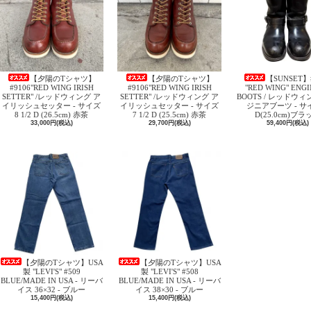
【夕陽のTシャツ】
【夕陽のTシャツ】
【SUNSET】
#9106"RED WING IRISH
#9106"RED WING IRISH
"RED WING" ENG
SETTER" /レッドウィング ア
SETTER" /レッドウィング ア
BOOTS / レッドウィ
イリッシュセッター - サイズ
イリッシュセッター - サイズ
ジニアブーツ - サイ
8 1/2 D (26.5cm) 赤茶
7 1/2 D (25.5cm) 赤茶
D(25.0cm)ブラ
33,000円(税込)
29,700円(税込)
59,400円(税込)
【夕陽のTシャツ】USA
【夕陽のTシャツ】USA
製 "LEVI'S" #509
製 "LEVI'S" #508
BLUE/MADE IN USA - リーバ
BLUE/MADE IN USA - リーバ
イス 36×32 - ブルー
イス 38×30 - ブルー
15,400円(税込)
15,400円(税込)