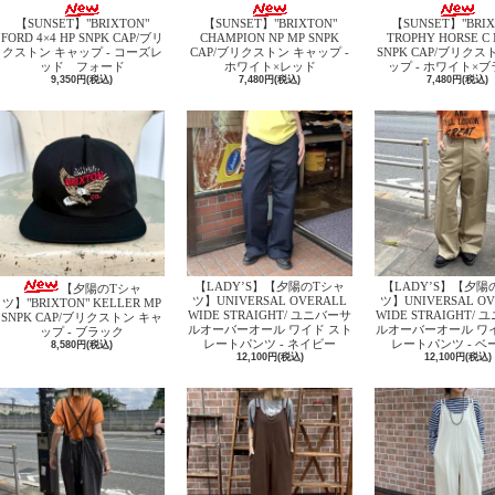
【SUNSET】"BRIXTON"
【SUNSET】"BRIXTON"
【SUNSET】"BRIX
FORD 4×4 HP SNPK CAP/ブリ
CHAMPION NP MP SNPK
TROPHY HORSE C 
クストン キャップ - コーズレ
CAP/ブリクストン キャップ -
SNPK CAP/ブリクス
ッド フォード
ホワイト×レッド
ップ - ホワイト×
9,350円(税込)
7,480円(税込)
7,480円(税込)
【LADY’S】【夕陽のTシャ
【LADY’S】【夕陽
【夕陽のTシャ
ツ】UNIVERSAL OVERALL
ツ】UNIVERSAL OV
ツ】"BRIXTON" KELLER MP
WIDE STRAIGHT/ ユニバーサ
WIDE STRAIGHT/
SNPK CAP/ブリクストン キャ
ルオーバーオール ワイド スト
ルオーバーオール ワ
ップ - ブラック
レートパンツ - ネイビー
レートパンツ - ベ
8,580円(税込)
12,100円(税込)
12,100円(税込)