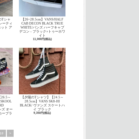
のTシャ
【26~28.5cm】VANS/HALF
プレーティ
CAB DECON BLACK TRUE
ット ア
WHITE/バンズ ハーフキャブ
デコン - ブラック×トゥーホワ
イト
11,000円(税込)
6.5～
【夕陽のTシャツ】【24.5～
 SKOOL
28.5cm】VANS SK8-HI
RD
BLACK/ ヴァンズ スケートハ
ァンズ オー
イ ブラック
カーブラ
9,350円(税込)
ト
18
>