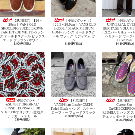
【SUNSET】【26～
【夕陽のTシャツ】
【夕陽のTシ
28cm】VANS OLD
【26.5～28.0cm】 VANS OLD
UNIVERSAL OVE
SKOOL/PIG SUEDE BROWN
SKOOL / BLACK MEDIUM
HERITAGE VOLUME
EARTH/TRUE WHITE‐ヴァン
GUM‐ヴァンズ オールドスク
/ ユニバーサルオー
ズ オールドスクール ピックス
ール ブラック ミディアム ガ
ヘリテージ ワークパ
エード ブラウン×ホワイト
ム
D.BROWN
9,900円(税込)
8,800円(税込)
14,300円(税込)
"夕陽のTシャツ
【SUNSET】
【SUNSET】
&SUNSET ORIGINAL"
VANS/Skate Loafer CREPE
Classic Slip-
SUNSET BONSAI CLUB
Faded Black /バンズ - スケート
On/CHECKERBO
STICKER/オリジナル 盆栽ス
ローファー フェードブラック
RED/BLUE‐バンズ 
テッカー - スモール
11,000円(税込)
チェッカボード レッ
330円(税込)
8,250円(税込)