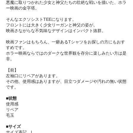
悪魔に取りつかれた少女と神父たちの壮絶な戦いを描いた、ホラ
ー映画の金字塔。
そんなエクソシストTEEになります。
フロントには大きく少女リーガンと神父の姿が。
映画さながらな不気味なデザインはインパクト抜群。
映画ファンはもちろん、一癖あるTシャツをお探しの方にもおす
すめです。
ホラー映画ならではのダークな世界観を存分に楽しみたい方は是
非。
【前】
左袖口にリペアがあります。
その他、使用感はありますが、目立つダメージや汚れの無い状態
です。
■状態
使用感
リペア
毛玉
■サイズ
サイズ表記 L