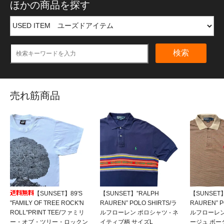
ほかの商品を探す
検索
売れ筋商品
【SUNSET】89'S
【SUNSET】”RALPH
【SUNSET】
"FAMILY OF TREE ROCK'N
RAUREN” POLO SHIRTS/ラ
RAUREN” P
ROLL"PRINT TEE/ファミリ
ルフローレン ポロシャツ - ネ
ルフローレン
ー・オブ・ツリー・ロックン
イティブ柄 サイズL
ージュ ボー