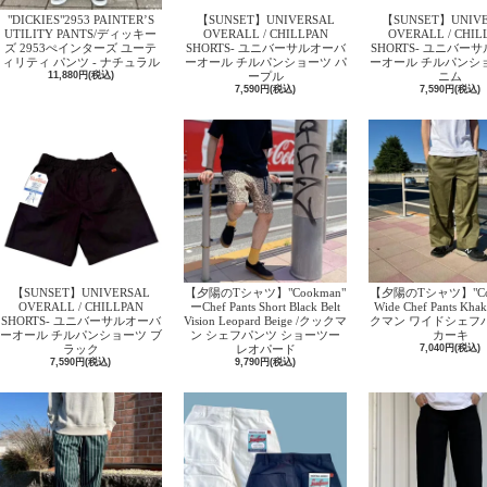
"DICKIES"2953 PAINTER’S
【SUNSET】UNIVERSAL
【SUNSET】UNIVE
UTILITY PANTS/ディッキー
OVERALL / CHILLPAN
OVERALL / CHIL
ズ 2953ぺインターズ ユーテ
SHORTS- ユニバーサルオーバ
SHORTS- ユニバー
ィリティ パンツ - ナチュラル
ーオール チルパンショーツ パ
ーオール チルパンシ
11,880円(税込)
ープル
ニム
7,590円(税込)
7,590円(税込)
【SUNSET】UNIVERSAL
【夕陽のTシャツ】"Cookman"
【夕陽のTシャツ】"Coo
OVERALL / CHILLPAN
ーChef Pants Short Black Belt
Wide Chef Pants K
SHORTS- ユニバーサルオーバ
Vision Leopard Beige /クックマ
クマン ワイドシェフ
ーオール チルパンショーツ ブ
ン シェフパンツ ショーツー
カーキ
ラック
レオパード
7,040円(税込)
7,590円(税込)
9,790円(税込)