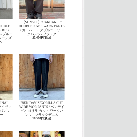
【SUNSET】"CARHARTT"
OUBLE
DOUBLE KNEE WARK PANTS
 #192
/ カーハート ダブルニーワー
ズンブルー
クパンツ- ブラック
ジーンズ
22,000円(税込)
ム
GINAL
"BEN DAVIS"GORILLA CUT
ベンデイヴィ
WIDE WOR PANTS / ベンデイ
パンツ -
ビス ゴリラ カット ワークパ
ー
ンツ - ブラックデニム
16,500円(税込)