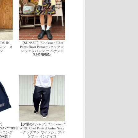
ADE IN
【SUNSET】"Cookman"Chef
パンツ メ
Pants Short Pennant /クックマ
ン
ン シェフパンツ ー ペナント
5,940円(税込)
ツ】
【夕陽のTシャツ】"Cookman"
NAVY”IPFU
WIDE Chef Pants /Denim Navy
トレーニング
ークックマン ワイドシェフパ
A製 S
ンツ ー インディゴ