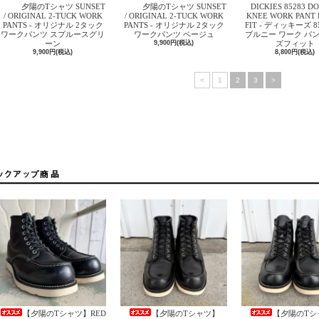
夕陽のTシャツ SUNSET
夕陽のTシャツ SUNSET
DICKIES 85283 D
/ ORIGINAL 2-TUCK WORK
/ ORIGINAL 2-TUCK WORK
KNEE WORK PANT 
PANTS - オリジナル 2タック
PANTS - オリジナル 2タック
FIT - ディッキーズ 8
ワークパンツ スプルースグリ
ワークパンツ ベージュ
ブルニー ワーク パン
ーン
9,900円(税込)
ズフィット
9,900円(税込)
8,800円(税込)
<
1
2
3
>
【夕陽のTシャツ】RED
【夕陽のTシャツ】
【夕陽のTシ