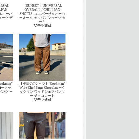
RSAL
【SUNSET】UNIVERSAL
LPAN
OVERALL / CHILLPAN
サルオーバ
SHORTS- ユニバーサルオーバ
ョーツ デ
ーオール チルパンショーツ カ
ーキ
7,590円(税込)
kman"
【夕陽のTシャツ】"Cookman"
hakiークッ
Wide Chef Pants Chocolateーク
パンツ ー
ックマン ワイドシェフパンツ
ー チョコレート
7,040円(税込)