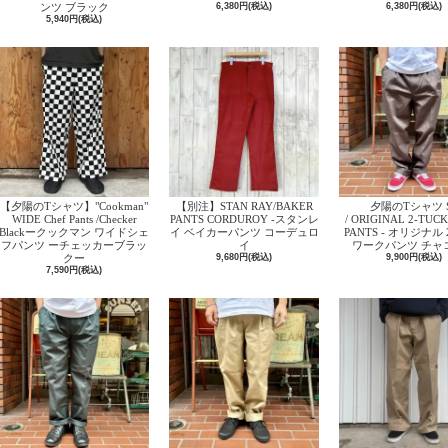
ンツ ブラック
6,380円(税込)
6,380円(税込)
5,940円(税込)
【夕陽のTシャツ】"Cookman"
【別注】STAN RAY/BAKER
夕陽のTシャツ S
WIDE Chef Pants /Checker
PANTS CORDUROY -スタンレ
/ ORIGINAL 2-TUC
Blackークックマン ワイドシェ
イ ベイカーパンツ コーデュロ
PANTS - オリジナル
フパンツ ーチェッカーブラッ
イ
ワークパンツ チャ
クー
9,680円(税込)
9,900円(税込)
7,590円(税込)