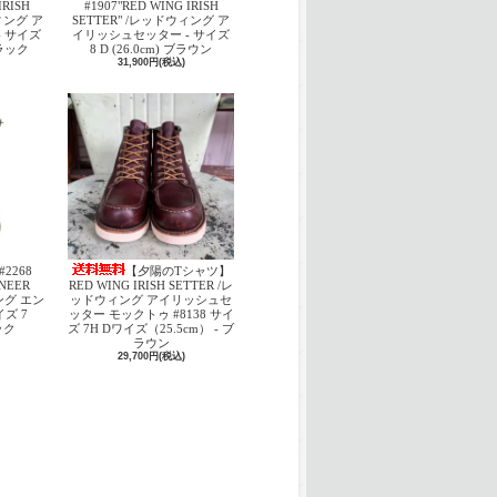
IRISH
#1907"RED WING IRISH
ウィング ア
SETTER" /レッドウィング ア
 サイズ
イリッシュセッター - サイズ
 ブラック
8 D (26.0cm) ブラウン
31,900円(税込)
#2268
【夕陽のTシャツ】
INEER
RED WING IRISH SETTER /レ
ング エン
ッドウィング アイリッシュセ
ズ 7
ッター モックトゥ #8138 サイ
ック
ズ 7H Dワイズ（25.5cm） - ブ
ラウン
29,700円(税込)