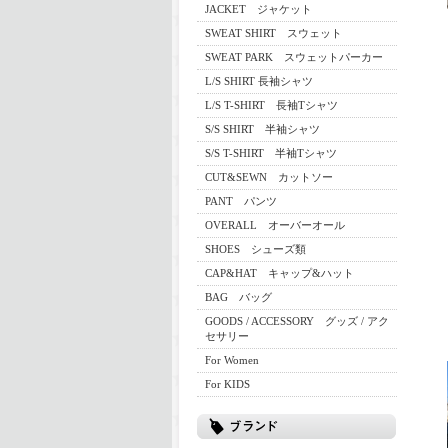
JACKET ジャケット
SWEAT SHIRT スウェット
SWEAT PARK スウェットパーカー
L/S SHIRT 長袖シャツ
L/S T-SHIRT 長袖Tシャツ
S/S SHIRT 半袖シャツ
S/S T-SHIRT 半袖Tシャツ
CUT&SEWN カットソー
PANT パンツ
OVERALL オーバーオール
SHOES シューズ類
CAP&HAT キャップ&ハット
BAG バッグ
GOODS / ACCESSORY グッズ / アク
セサリー
For Women
For KIDS