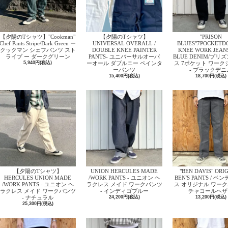
【夕陽のTシャツ】"Cookman"
【夕陽のTシャツ】
"PRISON
Chef Pants Stripe/Dark Green ー
UNIVERSAL OVERALL /
BLUES"7POCKETD
クックマン シェフパンツ スト
DOUBLE KNEE PAINTER
KNEE WORK JEANS
ライプ ー ダークグリーン
PANTS- ユニバーサルオーバ
BLUE DENIM/プリ
5,940円(税込)
ーオール ダブルニー ペインタ
ス 7ポケット ワーク
ーパンツ
- ブラックデニ
15,400円(税込)
18,700円(税込)
【夕陽のTシャツ】
UNION HERCULES MADE
"BEN DAVIS" ORI
HERCULES UNION MADE
/WORK PANTS - ユニオン ヘ
BEN'S PANTS / 
/WORK PANTS - ユニオン ヘ
ラクレス メイド ワークパンツ
ス オリジナル ワーク
ラクレス メイド ワークパンツ
- インディゴブルー
チャコールヘザ
- ナチュラル
24,200円(税込)
13,200円(税込)
25,300円(税込)