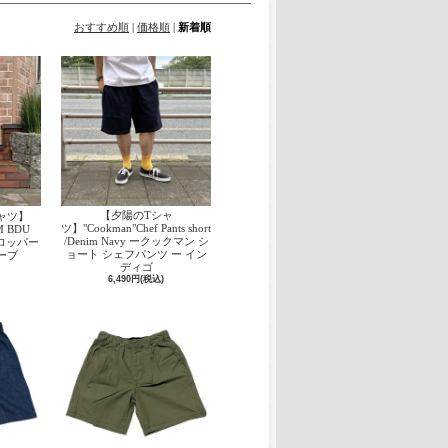
おすすめ順
|
価格順
|
新着順
【夕陽のTシャ
ャツ】
ツ】"Cookman"Chef Pants short
M BDU
/Denim Navy ークックマン シ
‐プロッパー
ョート シェフパンツ ー イン
ーブ
ディゴ
6,490円(税込)