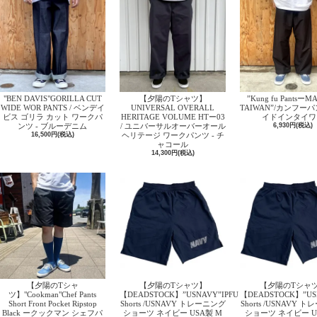
"BEN DAVIS"GORILLA CUT
【夕陽のTシャツ】
”Kung fu PantsーM
WIDE WOR PANTS / ベンデイ
UNIVERSAL OVERALL
TAIWAN”/カンフー
ビス ゴリラ カット ワークパ
HERITAGE VOLUME HTー03
イドインタイワ
ンツ - ブルーデニム
/ ユニバーサルオーバーオール
6,930円(税込)
16,500円(税込)
ヘリテージ ワークパンツ - チ
ャコール
14,300円(税込)
【夕陽のTシャ
【夕陽のTシャツ】
【夕陽のTシャ
ツ】"Cookman"Chef Pants
【DEADSTOCK】”USNAVY”IPFU
【DEADSTOCK】”US
Short Front Pocket Ripstop
Shorts /USNAVY トレーニング
Shorts /USNAVY 
Black ークックマン シェフパ
ショーツ ネイビー USA製 M
ショーツ ネイビー US