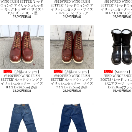
WING IRISH SETTER /レッド
#8130"RED WING IRISH
#8130"RED WING 
ウィング アイリッシュセッタ
SETTER" / レッドウィング ア
SETTER" / レッド
ー モックトゥ #8179 サイズ 8
イリッシュセッター - サイズ
イリッシュセッター -
Dワイズ（26.0） - 黒
7 1/2E (25.5) ブラック
10 1/2 D (28.5)
33,000円(税込)
31,900円(税込)
33,000円(税込)
【夕陽のTシャツ】
【夕陽のTシャツ】
【SUNSET】
#9106"RED WING IRISH
#9106"RED WING IRISH
"RED WING" ENG
SETTER" /レッドウィング ア
SETTER" /レッドウィング ア
BOOTS / レッドウィ
イリッシュセッター - サイズ
イリッシュセッター - サイズ
ジニアブーツ - サイ
8 1/2 D (26.5cm) 赤茶
7 1/2 D (25.5cm) 赤茶
D(25.0cm)ブラ
33,000円(税込)
29,700円(税込)
59,400円(税込)