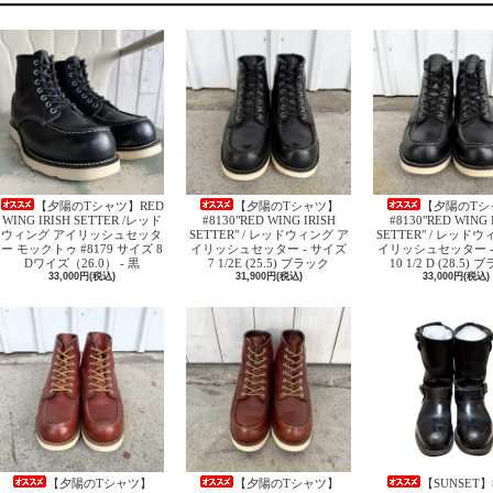
【夕陽のTシャツ】RED
【夕陽のTシャツ】
【夕陽のTシ
WING IRISH SETTER /レッド
#8130"RED WING IRISH
#8130"RED WING 
ウィング アイリッシュセッタ
SETTER" / レッドウィング ア
SETTER" / レッド
ー モックトゥ #8179 サイズ 8
イリッシュセッター - サイズ
イリッシュセッター -
Dワイズ（26.0） - 黒
7 1/2E (25.5) ブラック
10 1/2 D (28.5)
33,000円(税込)
31,900円(税込)
33,000円(税込)
【夕陽のTシャツ】
【夕陽のTシャツ】
【SUNSET】