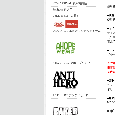
NEW ARRIVAL 新入荷商品
使用
Re Stock 再入荷
■状態
USED ITEM（古着）
使用
■サイ
ORIGINAL ITEM オリジナルアイテム
サイ
（平
着丈 7
■カラ
ブル
A Hope Hemp アホープヘンプ
※ご
※商
※店
■素材
コット
ポリエ
ANTI HERO アンタイヒーロー
■原産
MADE
■