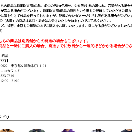
ちらの商品はUSED(古着)の為、多少の汚れ(色褪せ、シミ等)や糸のほつれ、穴等がある場
寸が異なる場合がございます。USED(古着)商品の特性という事をご理解していただきご購
分に気を付けて検品を行っておりますが、記載のないダメージや汚れ等がある場合がござい
SED（古着）の商品は返品・返金はお受けいたしかねますのでご了承ください。
ズ、状態、金額をご確認の上でご購入をお願いいたします。気になる点がございましたらお気軽にご連
時）
ちらの商品は別店舗からの発送の場合もございます。
商品と一緒にご購入の場合、発送までに数日から一週間ほどかかる場合がご
い店舗-
NSET】
0-0022 東京都立川市錦町1-1-24
ヨコカワ １F
523-7340
12:00～21:00