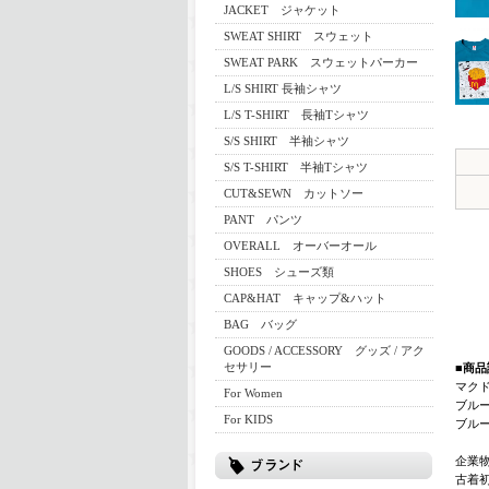
JACKET ジャケット
SWEAT SHIRT スウェット
SWEAT PARK スウェットパーカー
L/S SHIRT 長袖シャツ
L/S T-SHIRT 長袖Tシャツ
S/S SHIRT 半袖シャツ
S/S T-SHIRT 半袖Tシャツ
CUT&SEWN カットソー
PANT パンツ
OVERALL オーバーオール
SHOES シューズ類
CAP&HAT キャップ&ハット
BAG バッグ
GOODS / ACCESSORY グッズ / アク
セサリー
■商品
マクド
For Women
ブル
For KIDS
ブル
企業
古着