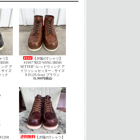
ャツ】
【夕陽のTシャツ】
IRISH
#1907"RED WING IRISH
ウィング ア
SETTER" /レッドウィング ア
 サイズ
イリッシュセッター - サイズ
 ブラック
8 D (26.0cm) ブラウン
31,900円(税込)
#2268
【夕陽のTシャツ】