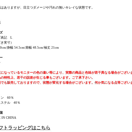
感はありますが、目立つダメージや汚れの無いキレイな状態です。
感
ズ
ズ表記 L
置き実寸）
0cm/身幅 54.5cm/肩幅 48.5cm/袖丈 21cm
ー
ー
覧になっているモニターの色の違い等により、実際の商品と色味が若干異なる場合がござい
品の特性上、若干の誤差が生じる事もございます。ご了承下さい。
頭でも販売しておりますので、状態が変化する場合がございます。何か気になる点等ござい
ン 60％
ステル 40％
国
 IN CHINA
ギフトラッピングはこちら