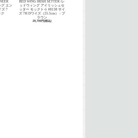
INEER
RED WING IRISH SETTER /レ
ング エン
ッドウィング アイリッシュセ
ズ 7
ッター モックトゥ #8138 サイ
ック
ズ 7H Dワイズ（25.5cm） - ブ
ラウン
29,700円(税込)