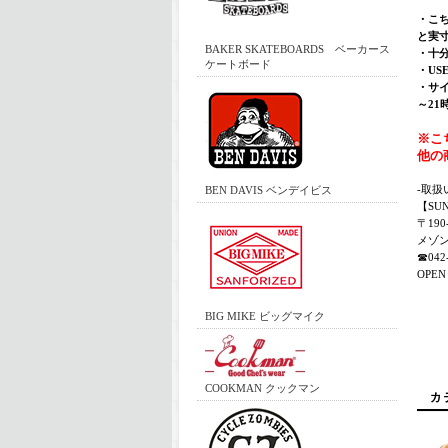
・こ
と実
BAKER SKATEBOARDS ベーカース
・十
ケートボード
・U
・サイ
～21
※こ
他の
-取扱
BEN DAVIS ベンデイビス
【SU
〒19
メゾン
☎042-
OPEN 
BIG MIKE ビッグマイク
COOKMAN クックマン