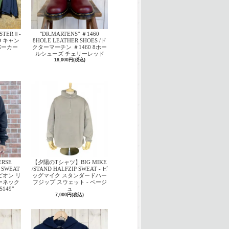
USTERⅡ-
"DR.MARTENS" ＃1460
ED キャン
8HOLE LEATHER SHOES /ド
パーカー
クターマーチン ＃1460 8ホー
ルシューズ チェリーレッド
18,000円(税込)
ERSE
【夕陽のTシャツ】BIG MIKE
 SWEAT
/STAND HALFZIP SWEAT - ビ
ンピオン リ
ッグマイク スタンダードハー
ーネック
フジップ スウェット - ベージ
149"
ュ
7,000円(税込)