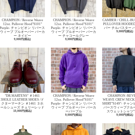
CHAMPION / Reverse Weave
CHAMPION / Reverse Weave
CAMBER / CHILL-B
12oz. Pullover Hood"S101"
12oz. Pullover Hood"S101"
PULLOVER HOOD
Purple- チャンピオン リバース
Purple- チャンピオン リバース
バー チルバスター 
ウィーブ プルオーバー パーカ
ウィーブ プルオーバー パーカ
9,000円(税込)
ー ネイビー
ー チャコールグレー
9,000円(税込)
9,000円(税込)
"DR.MARTENS" ＃1461
CHAMPION / Reverse Weave
CHAMPION /REV
3HOLE LEATHER SHOES /ド
12oz. Pullover Hood"S101"
WEAVE CREW NECK
クターマーチン ＃1461 ３ホ
Purple- チャンピオン リバース
SHIRT"S149"- チャ
ールシューズ チェリーレッド
ウィーブ プルオーバー パーカ
バースウィーブクル
15,000円(税込)
ーパープル
スウェットシャツ”S
9,000円(税込)
9,000円(税込)