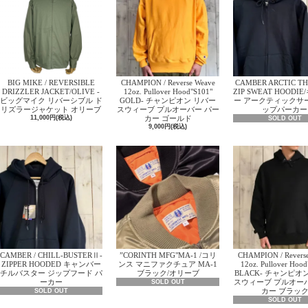
CHAMPION / Reverse Weave
BIG MIKE / REVERSIBLE
CAMBER ARCTIC T
12oz. Pullover Hood"S101"
DRIZZLER JACKET/OLIVE -
ZIP SWEAT HOODI
GOLD- チャンピオン リバー
ビッグマイク リバーシブル ド
ー アークティックサ
スウィーブ プルオーバー パー
リズラージャケット オリーブ
ップパーカー
カー ゴールド
11,000円(税込)
SOLD OUT
9,000円(税込)
CAMBER / CHILL-BUSTERⅡ-
”CORINTH MFG"MA-1 /コリ
CHAMPION / Revers
ZIPPER HOODED キャンバー
ンス マニファクチュア MA-1
12oz. Pullover Hood
チルバスター ジップフード パ
ブラック/オリーブ
BLACK- チャンピオ
ーカー
スウィーブ プルオー
SOLD OUT
カー ブラッ
SOLD OUT
SOLD OUT