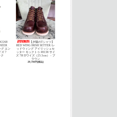
#2268
【夕陽のTシャツ】
INEER
RED WING IRISH SETTER /レ
ング エン
ッドウィング アイリッシュセ
ズ 7
ッター モックトゥ #8138 サイ
ック
ズ 7H Dワイズ（25.5cm） - ブ
ラウン
29,700円(税込)