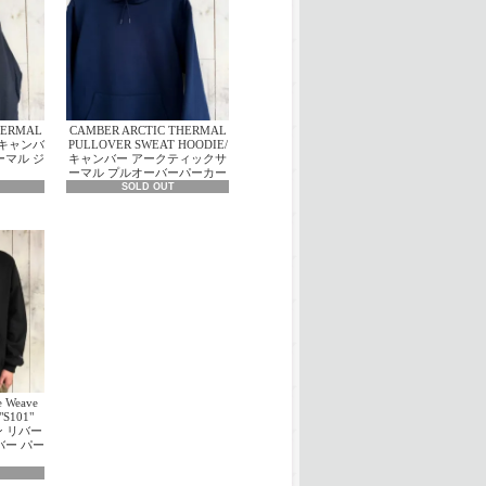
HERMAL
CAMBER ARCTIC THERMAL
E/キャンバ
PULLOVER SWEAT HOODIE/
ーマル ジ
キャンバー アークティックサ
ーマル プルオーバーパーカー
SOLD OUT
e Weave
"S101"
ン リバー
バー パー
ク