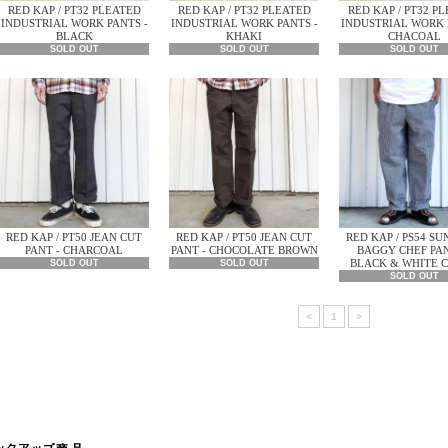
RED KAP / PT32 PLEATED
RED KAP / PT32 PLEATED
RED KAP / PT32 P
INDUSTRIAL WORK PANTS -
INDUSTRIAL WORK PANTS -
INDUSTRIAL WORK 
BLACK
KHAKI
CHACOAL
SOLD OUT
SOLD OUT
SOLD OUT
RED KAP / PT50 JEAN CUT
RED KAP / PT50 JEAN CUT
RED KAP / PS54 SU
PANT - CHARCOAL
PANT - CHOCOLATE BROWN
BAGGY CHEF PAN
BLACK & WHITE 
SOLD OUT
SOLD OUT
SOLD OUT
<
1
>