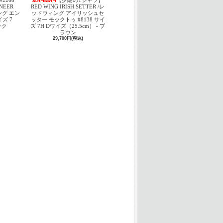
#2268
【夕陽のTシャツ】
INEER
RED WING IRISH SETTER /レ
ング エン
ッドウィング アイリッシュセ
ズ 7
ッター モックトゥ #8138 サイ
ック
ズ 7H Dワイズ（25.5cm） - ブ
ラウン
29,700円(税込)