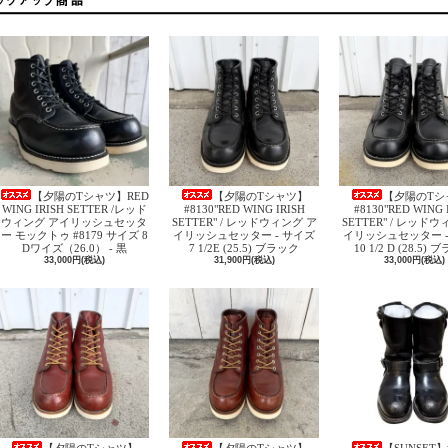
【夕陽のTシャツ】RED
【夕陽のTシャツ】
【夕陽のTシ
WING IRISH SETTER /レッド
#8130"RED WING IRISH
#8130"RED WING 
ウィング アイリッシュセッタ
SETTER" / レッドウィング ア
SETTER" / レッド
ー モックトゥ #8179 サイズ 8
イリッシュセッター - サイズ
イリッシュセッター -
Dワイズ（26.0） - 黒
7 1/2E (25.5) ブラック
10 1/2 D (28.5)
33,000円(税込)
31,900円(税込)
33,000円(税込)