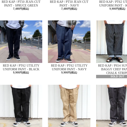
RED KAP / PT50 JEAN-CUT
RED KAP / PT50 JEAN CUT
RED KAP / PT62 U
PANT - SPRUCE GREEN
PANT - NAVY
UNIFORM PANT - 
7,480円(税込)
7,480円(税込)
9,900円(税込)
RED KAP / PT62 UTILITY
RED KAP / PT62 UTILITY
RED KAP / PS54 SU
UNIFORM PANT - BLACK
UNIFORM PANT - NAVY
BAGGY CHEF PAN
9,900円(税込)
9,900円(税込)
CHALK STRIP
SOLD OUT