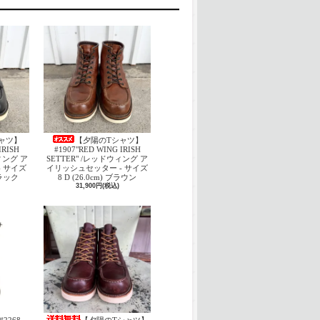
ャツ】
【夕陽のTシャツ】
IRISH
#1907"RED WING IRISH
ウィング ア
SETTER" /レッドウィング ア
 サイズ
イリッシュセッター - サイズ
 ブラック
8 D (26.0cm) ブラウン
31,900円(税込)