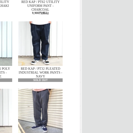
TILITY
RED KAP / PT62 UTILITY
KHAKI
UNIFORM PANT -
CHARCOAL
9,900円(税込)
N POLY
RED KAP / PT32 PLEATED
TS -
INDUSTRIAL WORK PANTS -
E
NAVY
SOLD OUT