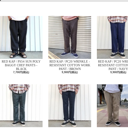
RED KAP / PS54 SUN POLY
RED KAP / PC20 WRINKLE -
RED KAP / PC20 WR
BAGGY CHEF PANTS -
RESISTANT COTTON WORK
RESISTANT COTTO
BLACK
PANT / BROWN
PANT / NAVY
7,700円(税込)
9,900円(税込)
9,900円(税込)