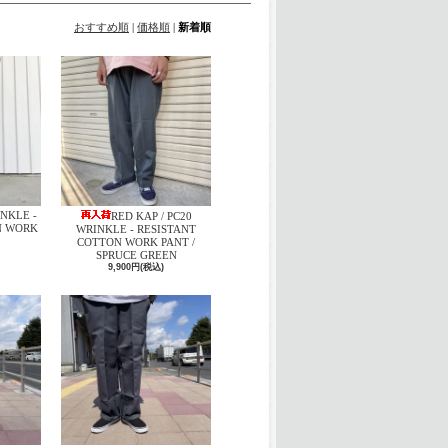
おすすめ順
|
価格順
|
新着順
INKLE -
RED KAP / PC20
N WORK
WRINKLE - RESISTANT
COTTON WORK PANT /
SPRUCE GREEN
9,900円(税込)