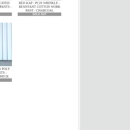
LEATED
RED KAP / PC20 WRINKLE -
PANTS -
RESISTANT COTTON WORK
PANT / CHARCOAL
SOLD OUT
N POLY
TS -
CHECK