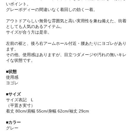
いポイント。
グレーボディーの間違いなく着回しの効く一着。
アウトドアらしい無骨な雰囲気と高い実用性を兼ね備えた、街着
としても人気のあるアイテム。
サイズが合う方は是非。
左前の裾と、後ろ右アームホール付近・腰あたりにヨゴレがあり
ます。
その他、使用感はありますが、目立つダメージや汚れの無いキレ
イな状態です。
■状態
使用感
ヨゴレ
■サイズ
サイズ表記 L
（平置き実寸）
着丈 80cm/肩幅 55cm/身幅 62cm/袖丈 29cm
■カラー
グレー