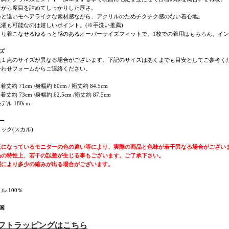
ながら度目を詰めてしっかりした厚さ。
ルと違いモヘアライクな素材感ながら、アクリルのためチクチク感のない着心地。
洗濯も可能なのは嬉しいポイント。(※手洗い推薦)
くり着こなせるゆるっと感のあるオーバーサイズフィットで、1枚での着用はもちろん、イ
ズ
点１点のサイズが異なる場合がございます。下記のサイズはあくまでも目安としてご参考く
合わせフォームからご連絡ください。
丈約 71cm /身幅約 60cm / 裄丈約 84.5cm
着丈約 73cm /身幅約 62.5cm /裄丈約 87.5cm
デル 180cm
ー
ック(スカル)
覧になっているモニターの色の違い等により、実際の商品と色味が若干異なる場合がござい
品の特性上、若干の誤差が生じる事もございます。ご了承下さい。
濯により多少の縮みが出る場合がございます。
ル 100％
国
ギフトラッピングはこちら