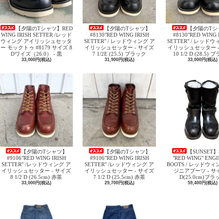
【夕陽のTシャツ】RED
【夕陽のTシャツ】
【夕陽のTシ
WING IRISH SETTER /レッド
#8130"RED WING IRISH
#8130"RED WING 
ウィング アイリッシュセッタ
SETTER" / レッドウィング ア
SETTER" / レッド
ー モックトゥ #8179 サイズ 8
イリッシュセッター - サイズ
イリッシュセッター -
Dワイズ（26.0） - 黒
7 1/2E (25.5) ブラック
10 1/2 D (28.5)
33,000円(税込)
31,900円(税込)
33,000円(税込)
【夕陽のTシャツ】
【夕陽のTシャツ】
【SUNSET】
#9106"RED WING IRISH
#9106"RED WING IRISH
"RED WING" ENG
SETTER" /レッドウィング ア
SETTER" /レッドウィング ア
BOOTS / レッドウィ
イリッシュセッター - サイズ
イリッシュセッター - サイズ
ジニアブーツ - サイ
8 1/2 D (26.5cm) 赤茶
7 1/2 D (25.5cm) 赤茶
D(25.0cm)ブラ
33,000円(税込)
29,700円(税込)
59,400円(税込)