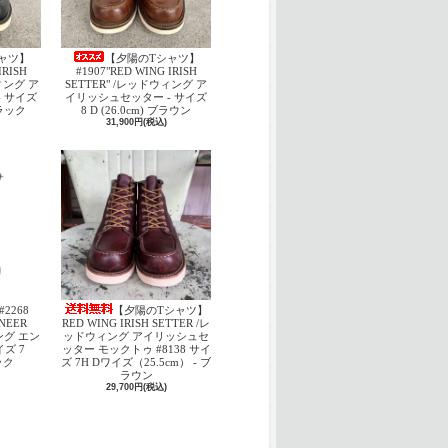
ャツ】
【夕陽のTシャツ】
IRISH
#1907"RED WING IRISH
ウィング ア
SETTER" /レッドウィング ア
 サイズ
イリッシュセッター - サイズ
 ブラック
8 D (26.0cm) ブラウン
31,900円(税込)
#2268
【夕陽のTシャツ】
INEER
RED WING IRISH SETTER /レ
ング エン
ッドウィング アイリッシュセ
ズ 7
ッター モックトゥ #8138 サイ
ック
ズ 7H Dワイズ（25.5cm） - ブ
ラウン
29,700円(税込)