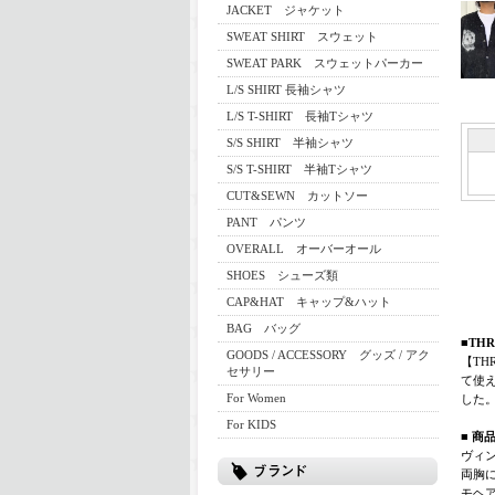
JACKET ジャケット
SWEAT SHIRT スウェット
SWEAT PARK スウェットパーカー
L/S SHIRT 長袖シャツ
L/S T-SHIRT 長袖Tシャツ
S/S SHIRT 半袖シャツ
S/S T-SHIRT 半袖Tシャツ
CUT&SEWN カットソー
PANT パンツ
OVERALL オーバーオール
SHOES シューズ類
CAP&HAT キャップ&ハット
BAG バッグ
■THR
GOODS / ACCESSORY グッズ / アク
【TH
セサリー
て使え
For Women
した
For KIDS
■ 商
ヴィ
両胸
モヘ