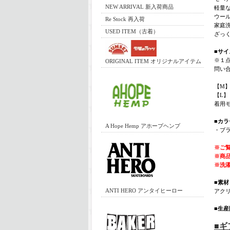
NEW ARRIVAL 新入荷商品
軽量
ウー
Re Stock 再入荷
家庭
USED ITEM（古着）
ざっ
■サイ
※１
ORIGINAL ITEM オリジナルアイテム
問い
【M】着
【L】 
着用モ
■カラ
A Hope Hemp アホープヘンプ
・ブラ
※ご
※商
※洗
■素材
ANTI HERO アンタイヒーロー
アクリ
■生産
■