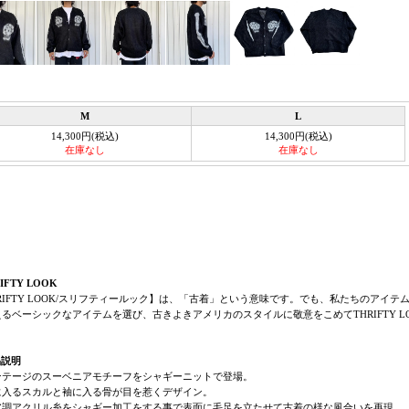
M
L
14,300円(税込)
14,300円(税込)
在庫なし
在庫なし
IFTY LOOK
RIFTY LOOK/スリフティールック】は、「古着」という意味です。でも、私たちのアイ
るベーシックなアイテムを選び、古きよきアメリカのスタイルに敬意をこめてTHRIFTY L
。
品説明
ンテージのスーベニアモチーフをシャギーニットで登場。
に入るスカルと袖に入る骨が目を惹くデザイン。
ア調アクリル糸をシャギー加工をする事で表面に毛足を立たせて古着の様な風合いを再現。