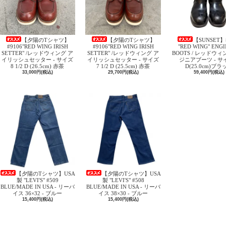
【夕陽のTシャツ】
【夕陽のTシャツ】
【SUNSET】
#9106"RED WING IRISH
#9106"RED WING IRISH
"RED WING" ENG
SETTER" /レッドウィング ア
SETTER" /レッドウィング ア
BOOTS / レッドウィ
イリッシュセッター - サイズ
イリッシュセッター - サイズ
ジニアブーツ - サイ
8 1/2 D (26.5cm) 赤茶
7 1/2 D (25.5cm) 赤茶
D(25.0cm)ブラ
33,000円(税込)
29,700円(税込)
59,400円(税込)
【夕陽のTシャツ】USA
【夕陽のTシャツ】USA
製 "LEVI'S" #509
製 "LEVI'S" #508
BLUE/MADE IN USA - リーバ
BLUE/MADE IN USA - リーバ
イス 36×32 - ブルー
イス 38×30 - ブルー
15,400円(税込)
15,400円(税込)