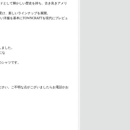
ブランドとして輝かしい歴史を持ち、古き良きアメリ
を受け、新しいラインナップを展開。
服を基本にTOWNCRAFTを現代にプレビュ
。
しました。
にな
のシャツです。
ださい。ご不明な点がございましたらお電話かお