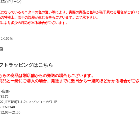
EEN(グリーン)
覧になっているモニターの色の違い等により、実際の商品と色味が若干異なる場合がござい
品の特性上、若干の誤差が生じる事もございます。ご了承下さい。
濯により多少の縮みが出る場合がございます。
ン100％
国
ギフトラッピングはこちら
ちらの商品は別店舗からの発送の場合もございます。
商品と一緒にご購入の場合、発送までに数日から一週間ほどかかる場合がご
い店舗-
NSET】
立川市錦町1-1-24 メゾンヨコカワ 1F
523-7340
12:00～21:00