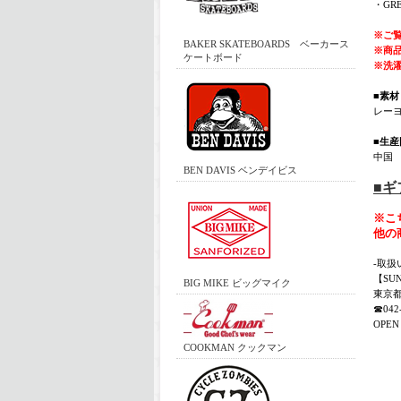
・GR
※ご
BAKER SKATEBOARDS ベーカース
※商
ケートボード
※洗
■素材
レーヨ
■生産
中国
BEN DAVIS ベンデイビス
■
※こ
他の
-取扱
【SU
BIG MIKE ビッグマイク
東京都
☎042-
OPEN 
COOKMAN クックマン