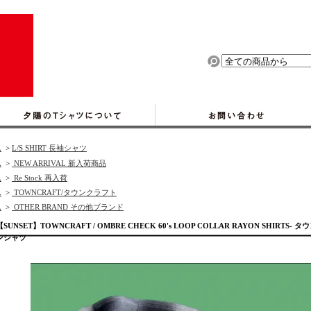
ム
>
L/S SHIRT 長袖シャツ
ム
>
NEW ARRIVAL 新入荷商品
ム
>
Re Stock 再入荷
ム
>
TOWNCRAFT/タウンクラフト
ム
>
OTHER BRAND その他ブランド
【SUNSET】TOWNCRAFT / OMBRE CHECK 60's LOOP COLLAR RAYON SH
ンシャツ