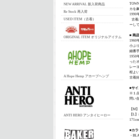
TOW
NEW ARRIVAL 新入荷商品
カを
Re Stock 再入荷
19
USED ITEM（古着）
古着
ーし
■ 商
ORIGINAL ITEM オリジナルアイテム
196
小ぶ
細番
19
った
レー
程よ
A Hope Hemp アホープヘンプ
古着
■サイ
※１
問い
【M】着
【L】着
ANTI HERO アンタイヒーロー
171
■カラ
・BL