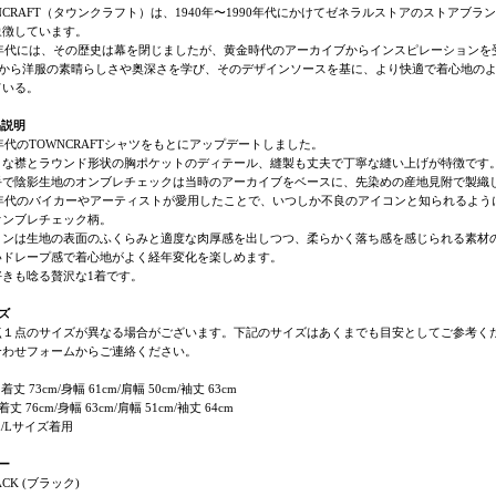
NCRAFT（タウンクラフト）は、1940年〜1990年代にかけてゼネラルストアのストア
象徴しています。
90年代には、その歴史は幕を閉じましたが、黄金時代のアーカイブからインスピレーション
から洋服の素晴らしさや奥深さを学び、そのデザインソースを基に、より快適で着心地のよい洋
ている。
品説明
0年代のTOWNCRAFTシャツをもとにアップデートしました。
りな襟とラウンド形状の胸ポケットのディテール、縫製も丈夫で丁寧な縫い上げが特徴です
手で陰影生地のオンブレチェックは当時のアーカイブをベースに、先染めの産地見附で製織
50年代のバイカーやアーティストが愛用したことで、いつしか不良のアイコンと知られるよう
オンブレチェック柄。
ヨンは生地の表面のふくらみと適度な肉厚感を出しつつ、柔らかく落ち感を感じられる素材
いドレープ感で着心地がよく経年変化を楽しめます。
好きも唸る贅沢な1着です。
ズ
点１点のサイズが異なる場合がございます。下記のサイズはあくまでも目安としてご参考く
合わせフォームからご連絡ください。
丈 73cm/身幅 61cm/肩幅 50cm/袖丈 63cm
丈 76cm/身幅 63cm/肩幅 51cm/袖丈 64cm
cm/Lサイズ着用
ー
ACK (ブラック)