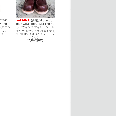
#2268
【夕陽のTシャツ】
INEER
RED WING IRISH SETTER /レ
ング エン
ッドウィング アイリッシュセ
ズ 7
ッター モックトゥ #8138 サイ
ック
ズ 7H Dワイズ（25.5cm） - ブ
ラウン
29,700円(税込)