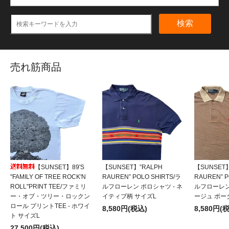
検索
売れ筋商品
【SUNSET】89'S
【SUNSET】”RALPH
【SUNSET】
"FAMILY OF TREE ROCK'N
RAUREN” POLO SHIRTS/ラ
RAUREN” P
ROLL"PRINT TEE/ファミリ
ルフローレン ポロシャツ - ネ
ルフローレン
ー・オブ・ツリー・ロックン
イティブ柄 サイズL
ージュ ボー
ロール プリントTEE - ホワイ
8,580円(税込)
8,580円(
ト サイズL
27,500円(税込)