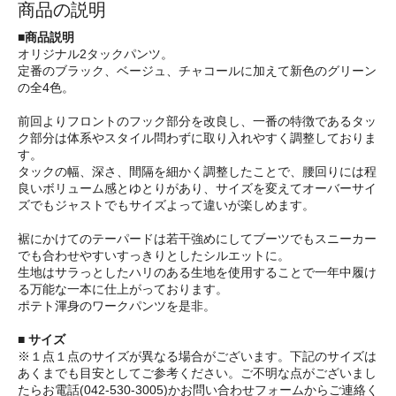
商品の説明
■商品説明
オリジナル2タックパンツ。
定番のブラック、ベージュ、チャコールに加えて新色のグリーン
の全4色。
前回よりフロントのフック部分を改良し、一番の特徴であるタッ
ク部分は体系やスタイル問わずに取り入れやすく調整しておりま
す。
タックの幅、深さ、間隔を細かく調整したことで、腰回りには程
良いボリューム感とゆとりがあり、サイズを変えてオーバーサイ
ズでもジャストでもサイズよって違いが楽しめます。
裾にかけてのテーパードは若干強めにしてブーツでもスニーカー
でも合わせやすいすっきりとしたシルエットに。
生地はサラっとしたハリのある生地を使用することで一年中履け
る万能な一本に仕上がっております。
ポテト渾身のワークパンツを是非。
■ サイズ
※１点１点のサイズが異なる場合がございます。下記のサイズは
あくまでも目安としてご参考ください。ご不明な点がございまし
たらお電話(042-530-3005)かお問い合わせフォームからご連絡く