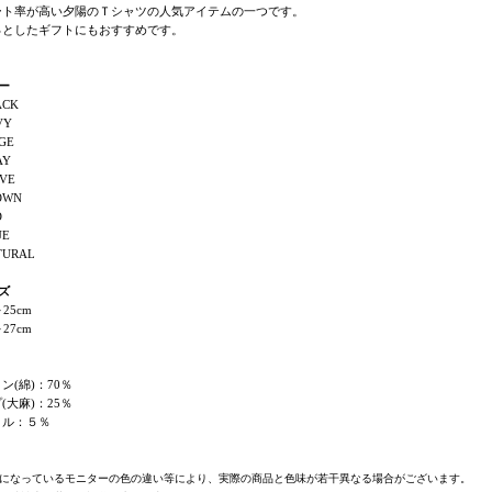
ート率が高い夕陽のＴシャツの人気アイテムの一つです。
っとしたギフトにもおすすめです。
ー
ACK
VY
GE
AY
VE
OWN
D
UE
TURAL
ズ
25cm
27cm
ン(綿)：70％
(大麻)：25％
リル：５％
になっているモニターの色の違い等により、実際の商品と色味が若干異なる場合がございます。