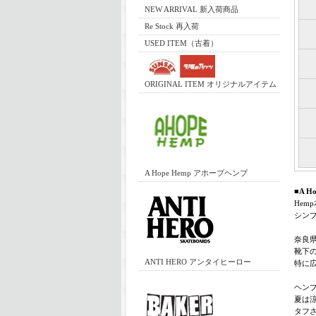
NEW ARRIVAL 新入荷商品
Re Stock 再入荷
USED ITEM（古着）
ORIGINAL ITEM オリジナルアイテム
A Hope Hemp アホープヘンプ
■A H
Hem
シン
奈良
靴下
ANTI HERO アンタイヒーロー
特に広
ヘン
夏は
タフ