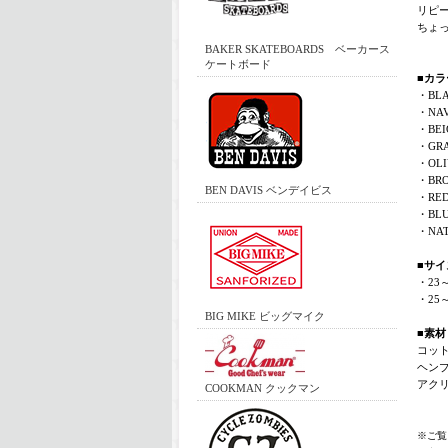
リピ
ちょ
BAKER SKATEBOARDS ベーカース
ケートボード
■カラ
・BL
・NA
・BEI
・GR
・OLI
・BR
BEN DAVIS ベンデイビス
・RE
・BL
・NA
■サイ
・23～
・25～
BIG MIKE ビッグマイク
■素材
コット
ヘンプ
アク
COOKMAN クックマン
※ご覧