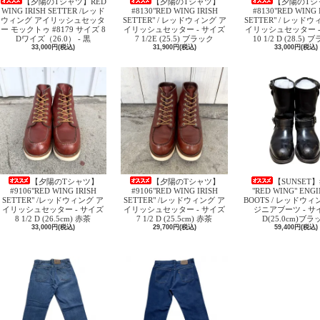
【夕陽のTシャツ】RED
【夕陽のTシャツ】
【夕陽のTシ
WING IRISH SETTER /レッド
#8130"RED WING IRISH
#8130"RED WING 
ウィング アイリッシュセッタ
SETTER" / レッドウィング ア
SETTER" / レッド
ー モックトゥ #8179 サイズ 8
イリッシュセッター - サイズ
イリッシュセッター -
Dワイズ（26.0） - 黒
7 1/2E (25.5) ブラック
10 1/2 D (28.5)
33,000円(税込)
31,900円(税込)
33,000円(税込)
【夕陽のTシャツ】
【夕陽のTシャツ】
【SUNSET】
#9106"RED WING IRISH
#9106"RED WING IRISH
"RED WING" ENG
SETTER" /レッドウィング ア
SETTER" /レッドウィング ア
BOOTS / レッドウィ
イリッシュセッター - サイズ
イリッシュセッター - サイズ
ジニアブーツ - サイ
8 1/2 D (26.5cm) 赤茶
7 1/2 D (25.5cm) 赤茶
D(25.0cm)ブラ
33,000円(税込)
29,700円(税込)
59,400円(税込)