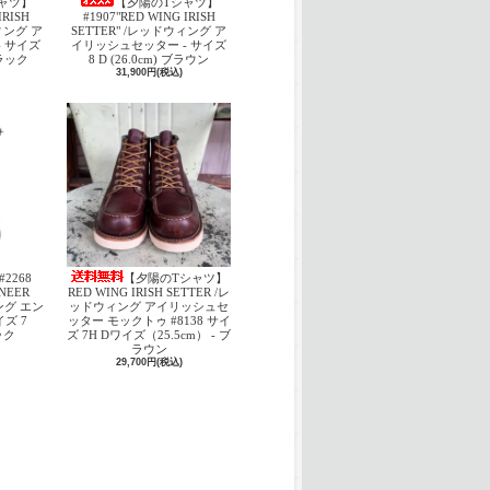
ャツ】
【夕陽のTシャツ】
IRISH
#1907"RED WING IRISH
ウィング ア
SETTER" /レッドウィング ア
 サイズ
イリッシュセッター - サイズ
 ブラック
8 D (26.0cm) ブラウン
31,900円(税込)
#2268
【夕陽のTシャツ】
INEER
RED WING IRISH SETTER /レ
ング エン
ッドウィング アイリッシュセ
ズ 7
ッター モックトゥ #8138 サイ
ック
ズ 7H Dワイズ（25.5cm） - ブ
ラウン
29,700円(税込)