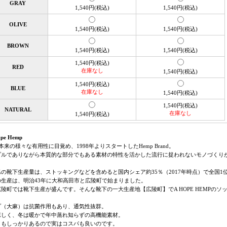
GRAY
1,540円(税込)
1,540円(税込)
OLIVE
1,540円(税込)
1,540円(税込)
BROWN
1,540円(税込)
1,540円(税込)
1,540円(税込)
RED
在庫なし
1,540円(税込)
1,540円(税込)
BLUE
在庫なし
1,540円(税込)
1,540円(税込)
NATURAL
在庫なし
1,540円(税込)
ope Hemp
p本来の様々な有用性に目覚め、1998年よりスタートしたHemp Brand。
プルでありながら本質的な部分でもある素材の特性を活かした流行に捉われないモノづくり
県の靴下生産量は、ストッキングなどを含めると国内シェア約35％（2017年時点）で全国1
の生産は、明治43年に大和高田市と広陵町で始まりました。
陵町では靴下生産が盛んです。そんな靴下の一大生産地【広陵町】でA HOPE HEMPのソ
プ（大麻）は抗菌作用もあり、通気性抜群。
涼しく、冬は暖かで年中蒸れ知らずの高機能素材。
さもしっかりあるので実はコスパも良いのです。