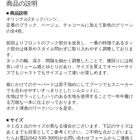
商品の説明
■ 商品説明
オリジナル2タックパンツ。
定番のブラック、ベージュ、チャコールに加えて新色のグリーン
の全4色。
前回よりフロントのフック部分を改良し、一番の特徴であるタッ
ク部分は体系やスタイル問わずに取り入れやすく調整しておりま
す。
タックの幅、深さ、間隔を細かく調整したことで、腰回りには程
良いボリューム感とゆとりがあり、サイズを変えてオーバーサイ
ズでもジャストでもサイズよって違いが楽しめます。
裾にかけてのテーパードは若干強めにしてブーツでもスニーカー
でも合わせやすいすっきりとしたシルエットに。
生地はサラっとしたハリのある生地を使用することで一年中履け
る万能な一本に仕上がっております。
ポテト渾身のワークパンツを是非。
■ サイズ
※１点１点のサイズが異なる場合がございます。下記のサイズは
あくまでも目安としてご参考ください。ご不明な点がございまし
たらお電話(042-530-3005)かお問い合わせフォームからご連絡く