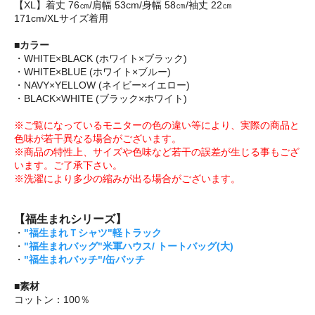
【XL】着丈 76㎝/肩幅 53cm/身幅 58㎝/袖丈 22㎝
171cm/XLサイズ着用
■カラー
・WHITE×BLACK (ホワイト×ブラック)
・WHITE×BLUE (ホワイト×ブルー)
・NAVY×YELLOW (ネイビー×イエロー)
・BLACK×WHITE (ブラック×ホワイト)
※ご覧になっているモニターの色の違い等により、実際の商品と
色味が若干異なる場合がございます。
※商品の特性上、サイズや色味など若干の誤差が生じる事もござ
います。ご了承下さい。
※洗濯により多少の縮みが出る場合がございます。
【福生まれシリーズ】
・
"福生まれＴシャツ"軽トラック
・
"福生まれバッグ"米軍ハウス/ トートバッグ(大)
・
"福生まれバッチ"/缶バッチ
■素材
コットン：100％