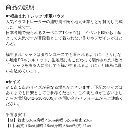
商品の説明
■”福生まれＴシャツ”米軍ハウス
人気イラストレーターの浦野周平氏や地元企業などが賛同し完成
した一枚です。
日本各地で売られるスーベニアTシャツは、イベント時やお土産
として人気ですが普段着として着られない作りやデザインがほと
んど。
福生まれTシャツはタウンユースでも着られるように、さりげな
い地名PRやシルエット、生地感にもこだわって製作された1枚は
「Tシャツを着る人に少しでも福が生まれるように」と随所に思
いを込めています。
■サイズ
※１点１点のサイズが異なる場合がございます。下記のサイズは
あくまでも目安としてご参考ください。ご不明な点がございまし
たらお電話(042-530-3005)かお問い合わせフォームからご連絡く
ださい。
平置き実寸
【M】着丈 69㎝/肩幅 45㎝/身幅 52㎝/袖丈 20㎝
【L】着丈 73㎝/肩幅 48㎝/身幅 55㎝/袖丈 21㎝