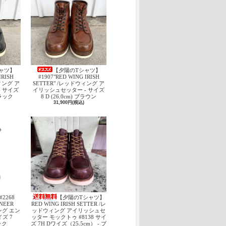
ャツ】
【夕陽のTシャツ】
IRISH
#1907"RED WING IRISH
ウィング ア
SETTER" /レッドウィング ア
 サイズ
イリッシュセッター - サイズ
 ブラック
8 D (26.0cm) ブラウン
31,900円(税込)
#2268
【夕陽のTシャツ】
INEER
RED WING IRISH SETTER /レ
ング エン
ッドウィング アイリッシュセ
ズ 7
ッター モックトゥ #8138 サイ
ック
ズ 7H Dワイズ（25.5cm） - ブ