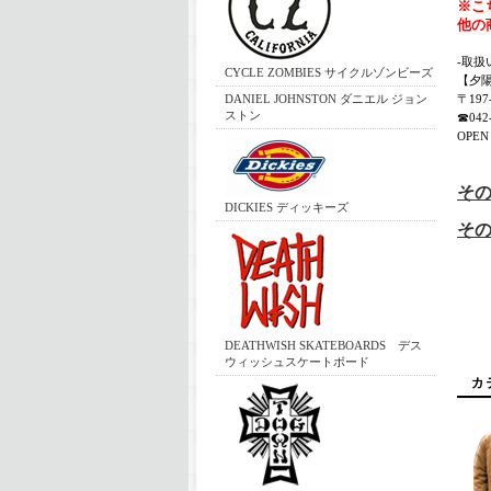
※こ
他の
-取扱
CYCLE ZOMBIES サイクルゾンビーズ
【夕
DANIEL JOHNSTON ダニエル ジョン
〒19
ストン
☎042-
OPEN 
その
DICKIES ディッキーズ
その
DEATHWISH SKATEBOARDS デス
ウィッシュスケートボード