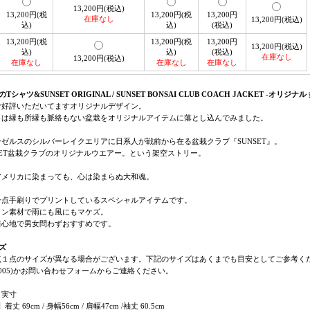
13,200円(税込)
13,200円(税
13,200円(税
13,200円
在庫なし
13,200円(税込)
込)
込)
(税込)
13,200円(税
13,200円(税
13,200円
13,200円(税込)
込)
込)
(税込)
在庫なし
13,200円(税込)
在庫なし
在庫なし
在庫なし
Tシャツ&SUNSET ORIGINAL / SUNSET BONSAI CLUB COACH JACKET -オリ
ご好評いただいてますオリジナルデザイン。
とは縁も所縁も脈絡もない盆栽をオリジナルアイテムに落とし込んでみました。
ンゼルスのシルバーレイクエリアに日系人が戦前から在る盆栽クラブ『SUNSET』。
SET盆栽クラブのオリジナルウエアー。という架空ストリー。
アメリカに染まっても、心は染まらぬ大和魂。
一点手刷りでプリントしているスペシャルアイテムです。
ロン素材で雨にも風にもマケズ。
着心地で男女問わずおすすめです。
ズ
点１点のサイズが異なる場合がございます。下記のサイズはあくまでも目安としてご参考くださ
-3005)かお問い合わせフォームからご連絡ください。
き実寸
】着丈 69cm / 身幅56cm / 肩幅47cm /袖丈 60.5cm