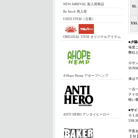
NEW ARRIVAL 新入荷商品
XL
Re Stock 再入荷
USED ITEM（古着）
XXL
ORIGINAL ITEM オリジナルアイテム
■夕陽の
毎度
弊社
ロサ
SUN
A Hope Hemp アホープヘンプ
体は
一点
ナイ
軽い
■サイ
ANTI HERO アンタイヒーロー
※１
530
平置
【 M 