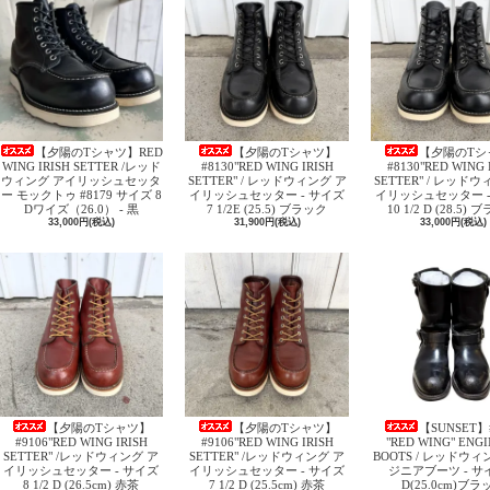
【夕陽のTシャツ】RED
【夕陽のTシャツ】
【夕陽のTシ
WING IRISH SETTER /レッド
#8130"RED WING IRISH
#8130"RED WING 
ウィング アイリッシュセッタ
SETTER" / レッドウィング ア
SETTER" / レッド
ー モックトゥ #8179 サイズ 8
イリッシュセッター - サイズ
イリッシュセッター -
Dワイズ（26.0） - 黒
7 1/2E (25.5) ブラック
10 1/2 D (28.5)
33,000円(税込)
31,900円(税込)
33,000円(税込)
【夕陽のTシャツ】
【夕陽のTシャツ】
【SUNSET】
#9106"RED WING IRISH
#9106"RED WING IRISH
"RED WING" ENG
SETTER" /レッドウィング ア
SETTER" /レッドウィング ア
BOOTS / レッドウィ
イリッシュセッター - サイズ
イリッシュセッター - サイズ
ジニアブーツ - サイ
8 1/2 D (26.5cm) 赤茶
7 1/2 D (25.5cm) 赤茶
D(25.0cm)ブラ