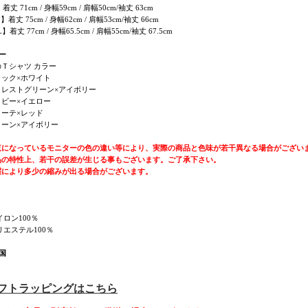
】着丈 71cm / 身幅59cm / 肩幅50cm/袖丈 63cm
 】着丈 75cm / 身幅62cm / 肩幅53cm/袖丈 66cm
】着丈 77cm / 身幅65.5cm / 肩幅55cm/袖丈 67.5cm
ー
Ｔシャツ カラー
ラック×ホワイト
ォレストグリーン×アイボリー
イビー×イエロー
ヨーテ×レッド
リーン×アイボリー
覧になっているモニターの色の違い等により、実際の商品と色味が若干異なる場合がござい
品の特性上、若干の誤差が生じる事もございます。ご了承下さい。
濯により多少の縮みが出る場合がございます。
イロン100％
リエステル100％
国
ギフトラッピングはこちら