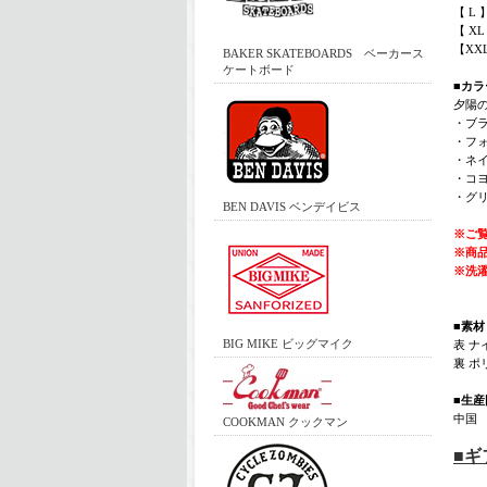
【 L 
【 XL
【XXL
BAKER SKATEBOARDS ベーカース
ケートボード
■カラ
夕陽の
・ブ
・フ
・ネ
・コ
・グ
BEN DAVIS ベンデイビス
※ご
※商
※洗
■素材
BIG MIKE ビッグマイク
表 ナ
裏 ポ
■生産
中国
COOKMAN クックマン
■