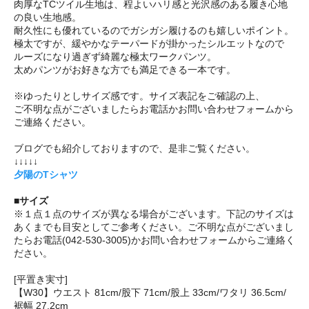
肉厚なTCツイル生地は、程よいハリ感と光沢感のある履き心地
の良い生地感。
耐久性にも優れているのでガシガシ履けるのも嬉しいポイント。
極太ですが、緩やかなテーパードが掛かったシルエットなので
ルーズになり過ぎず綺麗な極太ワークパンツ。
太めパンツがお好きな方でも満足できる一本です。
※ゆったりとしサイズ感です。サイズ表記をご確認の上、
ご不明な点がございましたらお電話かお問い合わせフォームから
ご連絡ください。
ブログでも紹介しておりますので、是非ご覧ください。
↓↓↓↓↓
夕陽のTシャツ
■サイズ
※１点１点のサイズが異なる場合がございます。下記のサイズは
あくまでも目安としてご参考ください。ご不明な点がございまし
たらお電話(042-530-3005)かお問い合わせフォームからご連絡く
ださい。
[平置き実寸]
【W30】ウエスト 81cm/股下 71cm/股上 33cm/ワタリ 36.5cm/
裾幅 27.2cm