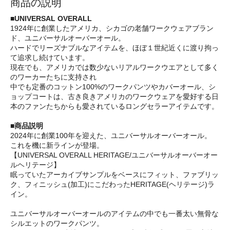
商品の説明
■UNIVERSAL OVERALL
1924年に創業したアメリカ、シカゴの老舗ワークウェアブラン
ド、ユニバーサルオーバーオール。
ハードでリーズナブルなアイテムを、ほぼ１世紀近くに渡り拘っ
て追求し続けています。
現在でも、アメリカでは数少ないリアルワークウエアとして多く
のワーカーたちに支持され
中でも定番のコットン100%のワークパンツやカバーオール、シ
ョップコートは、古き良きアメリカのワークウェアを愛好する日
本のファンたちからも愛されているロングセラーアイテムです。
■商品説明
2024年に創業100年を迎えた、ユニバーサルオーバーオール。
これを機に新ラインが登場。
【UNIVERSAL OVERALL HERITAGE/ユニバーサルオーバーオー
ルヘリテージ】
眠っていたアーカイブサンプルをベースにフィット、ファブリッ
ク、フィニッシュ(加工)にこだわったHERITAGE(ヘリテージ)ラ
イン。
ユニバーサルオーバーオールのアイテムの中でも一番太い無骨な
シルエットのワークパンツ。