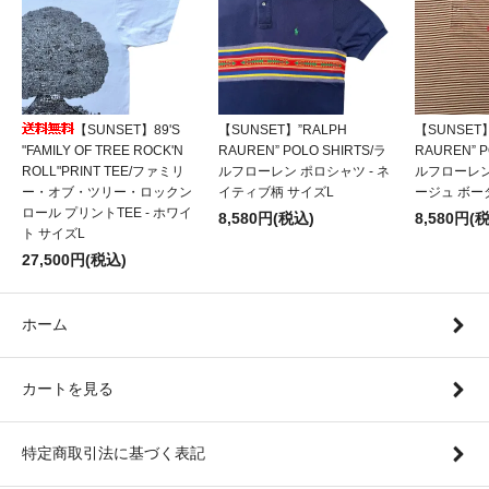
【SUNSET】89'S
【SUNSET】”RALPH
【SUNSET】
"FAMILY OF TREE ROCK'N
RAUREN” POLO SHIRTS/ラ
RAUREN” P
ROLL"PRINT TEE/ファミリ
ルフローレン ポロシャツ - ネ
ルフローレン
ー・オブ・ツリー・ロックン
イティブ柄 サイズL
ージュ ボー
ロール プリントTEE - ホワイ
8,580円(税込)
8,580円(
ト サイズL
27,500円(税込)
ホーム
カートを見る
特定商取引法に基づく表記