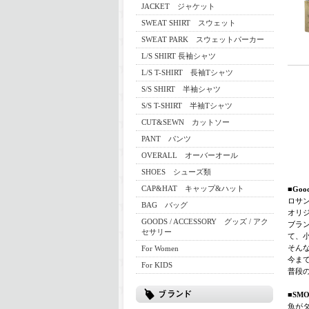
JACKET ジャケット
SWEAT SHIRT スウェット
SWEAT PARK スウェットパーカー
L/S SHIRT 長袖シャツ
L/S T-SHIRT 長袖Tシャツ
S/S SHIRT 半袖シャツ
S/S T-SHIRT 半袖Tシャツ
CUT&SEWN カットソー
PANT パンツ
OVERALL オーバーオール
SHOES シューズ類
CAP&HAT キャップ&ハット
■Goo
ロサ
BAG バッグ
オリジ
GOODS / ACCESSORY グッズ / アク
ブラン
セサリー
て、
そん
For Women
今ま
For KIDS
普段
■SMO
魚が