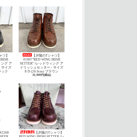
ャツ】
【夕陽のTシャツ】
IRISH
#1907"RED WING IRISH
ウィング ア
SETTER" /レッドウィング ア
 サイズ
イリッシュセッター - サイズ
 ブラック
8 D (26.0cm) ブラウン
31,900円(税込)
#2268
【夕陽のTシャツ】
INEER
RED WING IRISH SETTER /レ