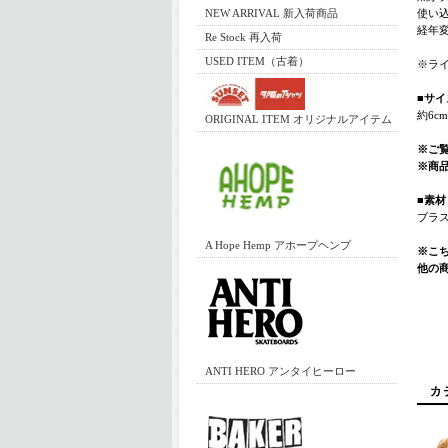
NEW ARRIVAL 新入荷商品
使い
経年
Re Stock 再入荷
USED ITEM（古着）
※ラ
■サイ
約6c
ORIGINAL ITEM オリジナルアイテム
※ご
※商
■素材
ブラス
A Hope Hemp アホープヘンプ
※こち
他の
ANTI HERO アンタイヒーロー