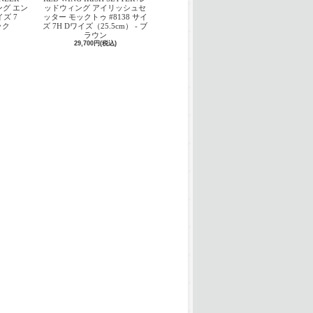
ング エン
ッドウィング アイリッシュセ
ズ 7
ッター モックトゥ #8138 サイ
ック
ズ 7H Dワイズ（25.5cm） - ブ
ラウン
29,700円(税込)