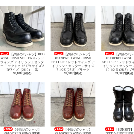
【夕陽のTシャツ】RED
【夕陽のTシャツ】
【夕陽のTシ
WING IRISH SETTER /レッド
#8130"RED WING IRISH
#8130"RED WING 
ウィング アイリッシュセッタ
SETTER" / レッドウィング ア
SETTER" / レッド
ー モックトゥ #8179 サイズ 8
イリッシュセッター - サイズ
イリッシュセッター -
Dワイズ（26.0） - 黒
7 1/2E (25.5) ブラック
10 1/2 D (28.5)
33,000円(税込)
31,900円(税込)
33,000円(税込)
【夕陽のTシャツ】
【夕陽のTシャツ】
【SUNSET】
#9106"RED WING IRISH
#9106"RED WING IRISH
"RED WING" ENG