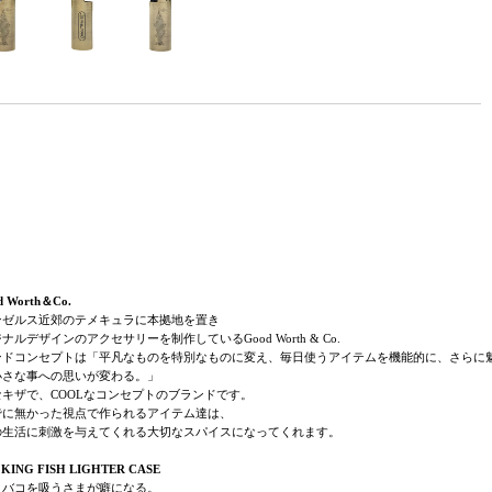
d Worth＆Co.
ンゼルス近郊のテメキュラに本拠地を置き
ナルデザインのアクセサリーを制作しているGood Worth & Co.
ドコンセプトは「平凡なものを特別なものに変え、毎日使うアイテムを機能的に、さらに魅力的
小さな事への思いが変わる。」
なキザで、COOLなコンセプトのブランドです。
でに無かった視点で作られるアイテム達は、
の生活に刺激を与えてくれる大切なスパイスになってくれます。
KING FISH LIGHTER CASE
タバコを吸うさまが癖になる。