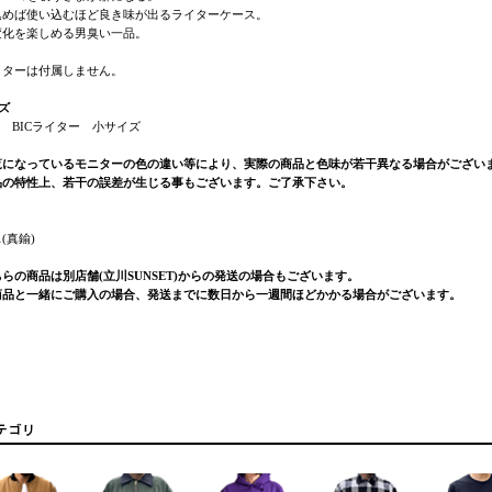
込めば使い込むほど良き味が出るライターケース。
変化を楽しめる男臭い一品。
イターは付属しません。
ズ
m BICライター 小サイズ
覧になっているモニターの色の違い等により、実際の商品と色味が若干異なる場合がござい
品の特性上、若干の誤差が生じる事もございます。ご了承下さい。
(真鍮)
らの商品は別店舗(立川SUNSET)からの発送の場合もございます。
商品と一緒にご購入の場合、発送までに数日から一週間ほどかかる場合がございます。