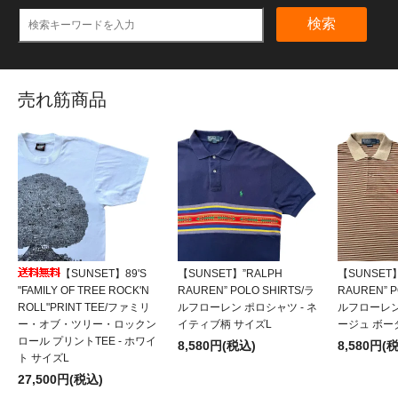
検索
売れ筋商品
【SUNSET】89'S
【SUNSET】”RALPH
【SUNSET】
"FAMILY OF TREE ROCK'N
RAUREN” POLO SHIRTS/ラ
RAUREN” P
ROLL"PRINT TEE/ファミリ
ルフローレン ポロシャツ - ネ
ルフローレン
ー・オブ・ツリー・ロックン
イティブ柄 サイズL
ージュ ボー
ロール プリントTEE - ホワイ
8,580円(税込)
8,580円(
ト サイズL
27,500円(税込)