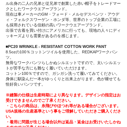
ル出身の二人の兄弟と従兄弟で創業した赤い帽子をトレードマー
クとしたワークウエアーブランド。
現在は車メーカーのGM・フォード・メルセデスベンツ・アウデ
ィ・フォルクスワーゲン・ホンダ等、世界のトップ企業の工場に
も採用されている信頼の高いワークウエアーブランド。
出張で古着を買い付けにアメリカに行っても、現地の人々にディ
ッキーズよりも需要があるのを感じます。
■PC20 WRINKLE - RESISTANT COTTON WORK PANT
8.5ozの100％コットンツイルを使用した、REDKAPワークパン
ツ。
無骨なワークパンツらしかぬシルエットですので、太いシルエッ
トが苦手な方にも難なく履いていただけます。
コットン100％ですので、ガシガシ洗って履いてみてください。
身体に馴染んだ一本がゆっくりと出来上がります。色が褪せても
恰好良いパンツです。
※縫製の仕様は生産時期により異なります。デザインの指定はお
受けできませんのでご了承ください。
・こちらの商品は、糸飛びやほつれ等がある場合がございます。
USA規格の生産基準という事をご理解していただきご購入くださ
い。
・着用に問題が生じる場合以外は返品・返金はお受けいたしかね