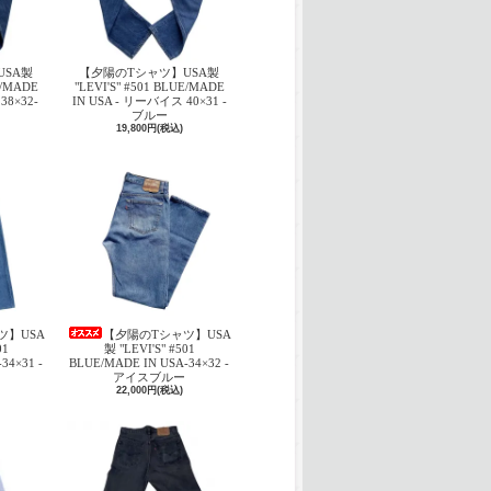
USA製
【夕陽のTシャツ】USA製
E/MADE
"LEVI'S" #501 BLUE/MADE
38×32-
IN USA - リーバイス 40×31 -
ブルー
19,800円(税込)
ツ】USA
【夕陽のTシャツ】USA
01
製 "LEVI'S" #501
34×31 -
BLUE/MADE IN USA-34×32 -
アイスブルー
22,000円(税込)