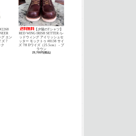
#2268
【夕陽のTシャツ】
INEER
RED WING IRISH SETTER /レ
ング エン
ッドウィング アイリッシュセ
ズ 7
ッター モックトゥ #8138 サイ
ック
ズ 7H Dワイズ（25.5cm） - ブ
ラウン
29,700円(税込)