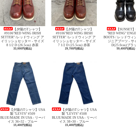
【夕陽のTシャツ】
【夕陽のTシャツ】
【SUNSET】
#9106"RED WING IRISH
#9106"RED WING IRISH
"RED WING" ENG
SETTER" /レッドウィング ア
SETTER" /レッドウィング ア
BOOTS / レッドウィ
イリッシュセッター - サイズ
イリッシュセッター - サイズ
ジニアブーツ - サイ
8 1/2 D (26.5cm) 赤茶
7 1/2 D (25.5cm) 赤茶
D(25.0cm)ブラ
33,000円(税込)
29,700円(税込)
59,400円(税込)
【夕陽のTシャツ】USA
【夕陽のTシャツ】USA
製 "LEVI'S" #509
製 "LEVI'S" #508
BLUE/MADE IN USA - リーバ
BLUE/MADE IN USA - リーバ
イス 36×32 - ブルー
イス 38×30 - ブルー
15,400円(税込)
15,400円(税込)