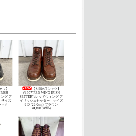
ャツ】
【夕陽のTシャツ】
IRISH
#1907"RED WING IRISH
ウィング ア
SETTER" /レッドウィング ア
 サイズ
イリッシュセッター - サイズ
 ブラック
8 D (26.0cm) ブラウン
31,900円(税込)