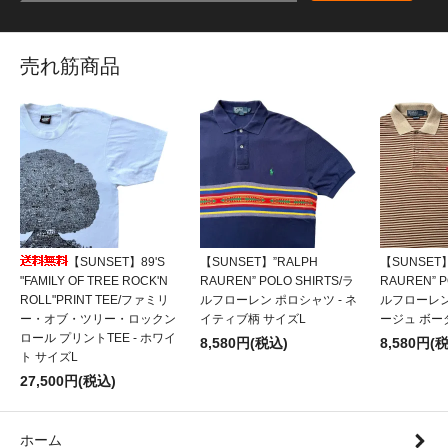
売れ筋商品
【SUNSET】89'S
【SUNSET】”RALPH
【SUNSET】
"FAMILY OF TREE ROCK'N
RAUREN” POLO SHIRTS/ラ
RAUREN” P
ROLL"PRINT TEE/ファミリ
ルフローレン ポロシャツ - ネ
ルフローレン
ー・オブ・ツリー・ロックン
イティブ柄 サイズL
ージュ ボー
ロール プリントTEE - ホワイ
8,580円(税込)
8,580円(
ト サイズL
27,500円(税込)
ホーム