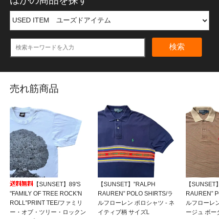
検索
売れ筋商品
【SUNSET】89'S
【SUNSET】”RALPH
【SUNSET】
"FAMILY OF TREE ROCK'N
RAUREN” POLO SHIRTS/ラ
RAUREN” P
ROLL"PRINT TEE/ファミリ
ルフローレン ポロシャツ - ネ
ルフローレン
ー・オブ・ツリー・ロックン
イティブ柄 サイズL
ージュ ボー