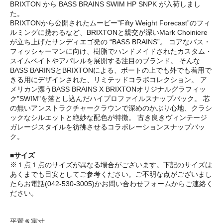
BRIXTON から BASS BRAINS SWIM HP SNPK が入荷しまし
た。
BRIXTONから公開されたムービー”Fifty Weight Forecast”のフィ
ルミングに携わるなど、BRIXTONと親交が深いMark Choiniere
が立ち上げたサンディエゴ発の “BASS BRAINS”。 コアなバス・
フィッシャーマンに向け、樹脂でハンドメイドされたカスタム・
スイムベイトやアパレルを展開する注目のブランド。 そんな
BASS BARINSとBRIXTONによる、ボートの上でも外でも着用で
きる用にデザインされた、リミテッドコラボコレクション。 ア
メリカン漂うBASS BRAINS X BRIXTONオリジナルグラフィッ
ク"SWIM"を落とし込んだハイプロファイルスナップバック。 芯
の無いアンストラクチャークラウンで深めのかぶり心地、クラシ
ックなシルエットと絶妙な配色が特徴。 古き良きヴィンテージ
ガレージスタイルを彷彿させるコラボレーションスナップバッ
ク。
■サイズ
※１点１点のサイズが異なる場合がございます。下記のサイズは
あくまでも目安としてご参考ください。ご不明な点がございまし
たらお電話(042-530-3005)かお問い合わせフォームからご連絡く
ださい。
平置き実寸