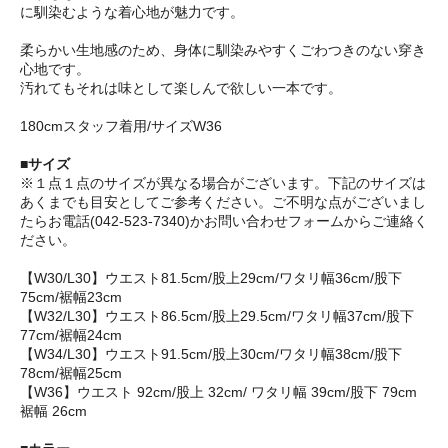
に馴染むような着心地が魅力です。
柔らかい生地感のため、身体に馴染みやすくごわつきのない穿き
心地です。
汚れてもそれは味として楽しんで欲しい一本です。
180cmスタッフ着用/サイズW36
■サイズ
※１点１点のサイズが異なる場合がございます。下記のサイズは
あくまでも目安としてご参考ください。ご不明な点がございまし
たらお電話(042-523-7340)かお問い合わせフォームからご連絡く
ださい。
【W30/L30】ウエスト81.5cm/股上29cm/ワタリ幅36cm/股下
75cm/裾幅23cm
【W32/L30】ウエスト86.5cm/股上29.5cm/ワタリ幅37cm/股下
77cm/裾幅24cm
【W34/L30】ウエスト91.5cm/股上30cm/ワタリ幅38cm/股下
78cm/裾幅25cm
【W36】ウエスト 92cm/股上 32cm/ ワタリ幅 39cm/股下 79cm
裾幅 26cm