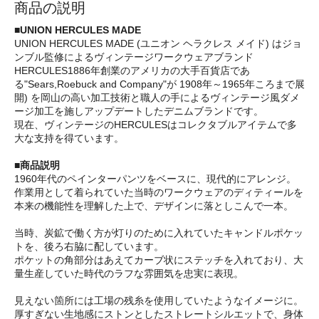
商品の説明
■UNION HERCULES MADE
UNION HERCULES MADE (ユニオン ヘラクレス メイド) はジョ
ンブル監修によるヴィンテージワークウェアブランド
HERCULES1886年創業のアメリカの大手百貨店であ
る"Sears,Roebuck and Company"が 1908年～1965年ころまで展
開) を岡山の高い加工技術と職人の手によるヴィンテージ風ダメ
ージ加工を施しアップデートしたデニムブランドです。
現在、ヴィンテージのHERCULESはコレクタブルアイテムで多
大な支持を得ています。
■商品説明
1960年代のペインターパンツをベースに、現代的にアレンジ。
作業用として着られていた当時のワークウェアのディティールを
本来の機能性を理解した上で、デザインに落としこんで一本。
当時、炭鉱で働く方が灯りのために入れていたキャンドルポケッ
トを、後ろ右脇に配しています。
ポケットの角部分はあえてカーブ状にステッチを入れており、大
量生産していた時代のラフな雰囲気を忠実に表現。
見えない箇所には工場の残糸を使用していたようなイメージに。
厚すぎない生地感にストンとしたストレートシルエットで、身体