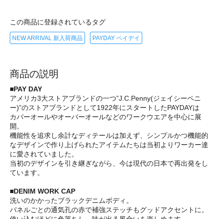
この商品に登録されているタグ
NEW ARRIVAL 新入荷商品
PAYDAY ペイデイ
商品の説明
■PAY DAY
アメリカ3大ストアブランドの一つ”J.C.Penny(ジェイシーペニ
ー)”のストアブランドとして1922年にスタートしたPAYDAYは
カバーオールやオーバーオールなどのワークウエアを中心に展
開。
機能性を追求し余計なディテールは加えず、シンプルかつ機能的
なデザインで作り上げられたアイテムたちは当初よりワーカー達
に愛されていました。
当初のデザインを引き継ぎながら、今は現代の日本で再出発をし
ています。
■DENIM WORK CAP
洗いのかかったブラックデニムボディ。
パネルごとの通気孔の赤で補強ステッチもグッドアクセントに。
使い込むほどに色落ちし、味が出る風合いを楽しめます。