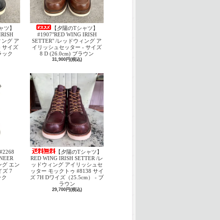
ャツ】
【夕陽のTシャツ】
IRISH
#1907"RED WING IRISH
ウィング ア
SETTER" /レッドウィング ア
 サイズ
イリッシュセッター - サイズ
 ブラック
8 D (26.0cm) ブラウン
31,900円(税込)
#2268
【夕陽のTシャツ】
INEER
RED WING IRISH SETTER /レ
ング エン
ッドウィング アイリッシュセ
ズ 7
ッター モックトゥ #8138 サイ
ック
ズ 7H Dワイズ（25.5cm） - ブ
ラウン
29,700円(税込)