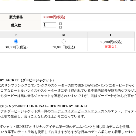
販売価格
30,800円(税込)
購入数
S
M
L
30,800円(税込)
在庫なし
30,800円(税込)
30,800円(税込)
RBY JACKET（ダービージャケット）
代のサンフランシスコでパンクスやスケーターの間でBEN DAVISのパンツにダービージャ
もコアなローカルパンクスやスケーター達に受け継がれている不良的背景が魅力的なブルゾ
からダービーは馬に乗るジャケットを連想されやすいですが、元はダービー社が出した事か
Tシャツ/SUNSET ORIGINAL - DENIM DERBY JACKET
ジナルダービージャケット第一弾の
コーデュロイダービージャケット
のシルエット、ディテ
の工場で生産し、言うことなしの仕上がりになっています。
のTシャツ・SUNSETオリジナルアイテム第一弾のデニムパンツと同じ岡山デニムを使用。
ozという厚手のデニム生地を使用しておりますがさすがは日本のデニム柔らかく着用しやすい