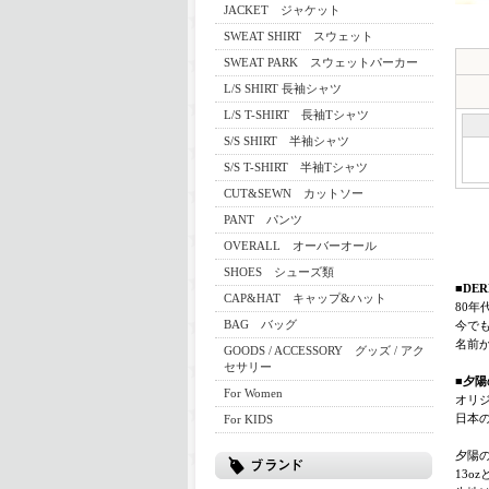
JACKET ジャケット
SWEAT SHIRT スウェット
SWEAT PARK スウェットパーカー
L/S SHIRT 長袖シャツ
L/S T-SHIRT 長袖Tシャツ
S/S SHIRT 半袖シャツ
S/S T-SHIRT 半袖Tシャツ
CUT&SEWN カットソー
PANT パンツ
OVERALL オーバーオール
SHOES シューズ類
■DE
CAP&HAT キャップ&ハット
80年
BAG バッグ
今で
名前
GOODS / ACCESSORY グッズ / アク
セサリー
■夕陽の
For Women
オリ
日本
For KIDS
夕陽
13