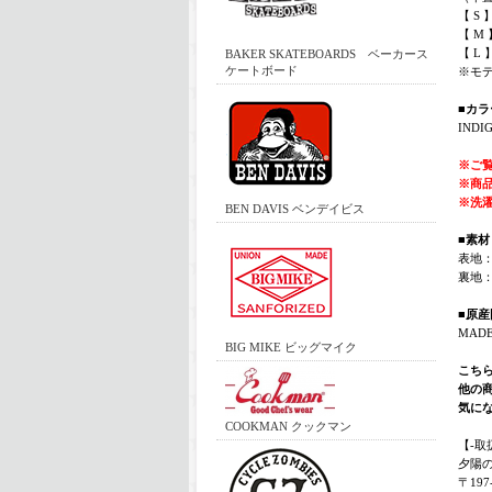
【 S 
【 M 
【 L 
BAKER SKATEBOARDS ベーカース
ケートボード
※モデ
■カラ
IND
※ご
※商
※洗
BEN DAVIS ベンデイビス
■素材
表地
裏地
■原産
MADE
BIG MIKE ビッグマイク
こちら
他の
気にな
COOKMAN クックマン
【-取
夕陽
〒19