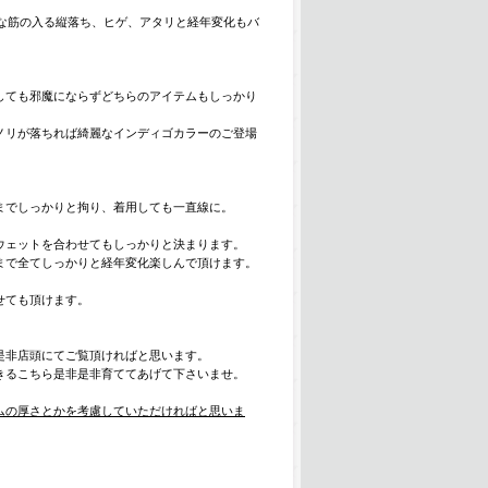
麗な筋の入る縦落ち、ヒゲ、アタリと経年変化もバ
しても邪魔にならずどちらのアイテムもしっかり
ノリが落ちれば綺麗なインディゴカラーのご登場
までしっかりと拘り、着用しても一直線に。
ウェットを合わせてもしっかりと決まります。
まで全てしっかりと経年変化楽しんで頂けます。
せても頂けます。
是非店頭にてご覧頂ければと思います。
きるこちら是非是非育ててあげて下さいませ。
ムの厚さとかを考慮していただければと思いま