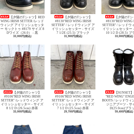
【夕陽のTシャツ】RED
【夕陽のTシャツ】
【夕陽のTシ
WING IRISH SETTER /レッド
#8130"RED WING IRISH
#8130"RED WING 
ウィング アイリッシュセッタ
SETTER" / レッドウィング ア
SETTER" / レッド
ー モックトゥ #8179 サイズ 8
イリッシュセッター - サイズ
イリッシュセッター -
Dワイズ（26.0） - 黒
7 1/2E (25.5) ブラック
10 1/2 D (28.5)
33,000円(税込)
31,900円(税込)
33,000円(税込)
【夕陽のTシャツ】
【夕陽のTシャツ】
【SUNSET】
#9106"RED WING IRISH
#9106"RED WING IRISH
"RED WING" ENG
SETTER" /レッドウィング ア
SETTER" /レッドウィング ア
BOOTS / レッドウィ
イリッシュセッター - サイズ
イリッシュセッター - サイズ
ジニアブーツ - サイ
8 1/2 D (26.5cm) 赤茶
7 1/2 D (25.5cm) 赤茶
D(25.0cm)ブラ
33,000円(税込)
29,700円(税込)
59,400円(税込)