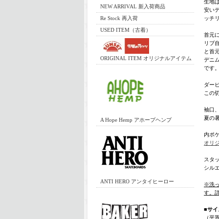
生地
NEW ARRIVAL 新入荷商品
安い
Re Stock 再入荷
ッチ
USED ITEM（古着）
首元
リブ
と首
ORIGINAL ITEM オリジナルアイテム
デニ
です
ダー
この
袖口
夏の
A Hope Hemp アホープヘンプ
内ポ
オリ
スタ
シル
ANTI HERO アンタイヒーロー
※洗
す。
■サイ
（平