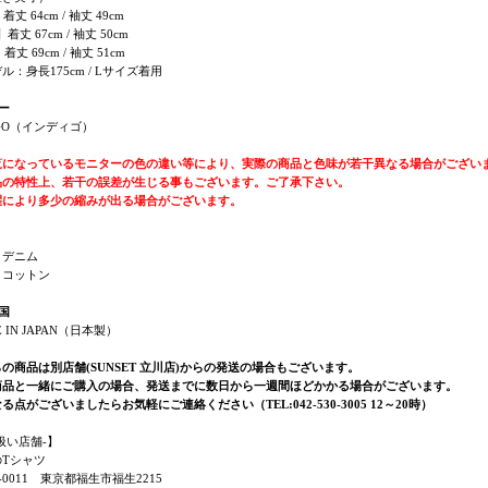
】着丈 64cm / 袖丈 49cm
】着丈 67cm / 袖丈 50cm
】着丈 69cm / 袖丈 51cm
ル：身長175cm / Lサイズ着用
ー
IGO（インディゴ）
覧になっているモニターの色の違い等により、実際の商品と色味が若干異なる場合がござい
品の特性上、若干の誤差が生じる事もございます。ご了承下さい。
濯により多少の縮みが出る場合がございます。
：デニム
：コットン
国
 IN JAPAN（日本製）
の商品は別店舗(SUNSET 立川店)からの発送の場合もございます。
商品と一緒にご購入の場合、発送までに数日から一週間ほどかかる場合がございます。
る点がございましたらお気軽にご連絡ください（TEL:042-530-3005 12～20時）
扱い店舗-】
のTシャツ
7-0011 東京都福生市福生2215