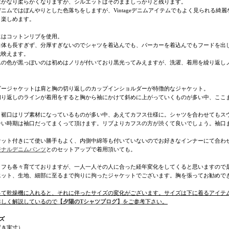
はかなり柔らかくなりますが、シルエットはそのまましっかりと残ります。
デニムではぼんやりとした色落ちをしますが、Vintageデニムアイテムでもよく見られる綺
リ楽しめます。
にはコットンリブを使用。
自体も長すぎず、分厚すぎないのでシャツを着込んでも、パーカーを着込んでもフードを出
元映えます。
ムの色が黒っぽいのは初めはノリが付いており黒光ってみえますが、洗濯、着用を繰り返し
。
ビージャケットは肩と胸の切り返しのカップインショルダーが特徴的なジャケット。
切り返しのラインが着用をすると胸から袖にかけて斜めに上がっていくものが多い中、ここ
、裾口はリブ素材になっているものが多い中、あえてカフス仕様に。シャツを合わせてもス
暑い時期は袖口だってまくって頂けます。リブよりカフスの方が渋くて良いでしょう。袖口
ケット付きにて使い勝手もよく、内側中綿等も付いていないのでお好きなインナーにて合わ
ジナルデニムパンツ
とのセットアップで着用頂いても。
ッフも各々育てておりますが、一人一人その人に合った経年変化をしてくると思いますので
エット、生地、細部に至るまで拘りに拘ったジャケットでございます。胸を張ってお勧めで
って乾燥機に入れると、それに伴ったサイズの変化がございます。サイズは下に着るアイテ
詳しく解説しているので
【夕陽のTシャツブログ】
をご参考下さい。
ズ
置き実寸）