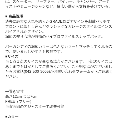
は、スケーター、 サーファー、バイカー、キャンパー、アーテ
ィストやミュージシャンなど、幅広い層から支持を受けている。
■ 商品説明
過去に絶大な人気を誇ったGRADEロゴデザインを刺繍パッチで
フロントに落とし込んだクラシックなガレージスタイルにインス
パイアされたデザイン。
深めの被り心地が特徴のハイプロファイルスナップバック。
バーガンディの深めカラーは色んなカラーとマッチしてくれるの
で、使いまわしやすさも抜群です。
■サイズ
※１点１点のサイズが異なる場合がございます。下記のサイズは
あくまでも目安としてご参考ください。ご不明な点がございまし
たらお電話(042-530-3005)かお問い合わせフォームからご連絡く
ださい。
平置き実寸
高さ12cm つば7cm
FREE（フリー）
※背面部のアジャスターで調整可能
■カラー