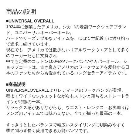
商品の説明
■UNIVERSAL OVERALL
1924年に創業したアメリカ、シカゴの老舗ワークウェアブラン
ド、ユニバーサルオーバーオール。
ハードでリーズナブルなアイテムを、ほぼ１世紀近くに渡り拘っ
て追求し続けています。
現在でも、アメリカでは数少ないリアルワークウエアとして多く
のワーカーたちに支持され
中でも定番のコットン100%のワークパンツやカバーオール、シ
ョップコートは、古き良きアメリカのワークウェアを愛好する日
本のファンたちからも愛されているロングセラーアイテムです。
■商品説明
UNIVERSALOVERALLよりレディースのワークパンツが登場。
程よくワイドなシルエットながらもストンと落ちるストレートラ
インが特徴の一本。
リラックス感がありながらも、ウエスト・レングス・お尻周りは
メンズのアイテムでは味わえない、全てが揃った最高の一本。
すっきりとしたバランスで幅広いスタイリングに馴染みやすく
季節問わず長く愛用できる万能パンツです。