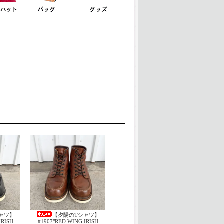
ャツ】
【夕陽のTシャツ】
IRISH
#1907"RED WING IRISH