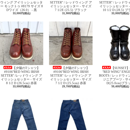
ウィング アイリッシュセッタ
SETTER" / レッドウィング ア
SETTER" / レッド
ー モックトゥ #8179 サイズ 8
イリッシュセッター - サイズ
イリッシュセッター -
Dワイズ（26.0） - 黒
7 1/2E (25.5) ブラック
10 1/2 D (28.5)
33,000円(税込)
31,900円(税込)
33,000円(税込)
【夕陽のTシャツ】
【夕陽のTシャツ】
【SUNSET】
#9106"RED WING IRISH
#9106"RED WING IRISH
"RED WING" ENG
SETTER" /レッドウィング ア
SETTER" /レッドウィング ア
BOOTS / レッドウィ
イリッシュセッター - サイズ
イリッシュセッター - サイズ
ジニアブーツ - サイ
8 1/2 D (26.5cm) 赤茶
7 1/2 D (25.5cm) 赤茶
D(25.0cm)ブラ
33,000円(税込)
29,700円(税込)
59,400円(税込)