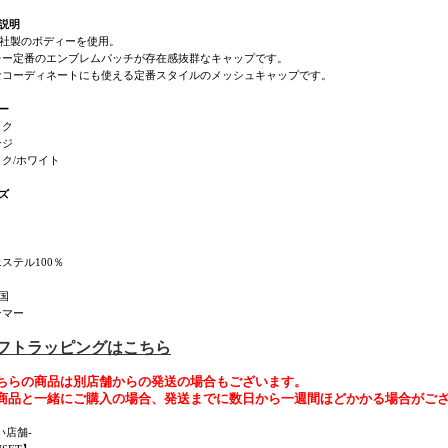
説明
O社製のボディーを使用。
レー定番のエンブレムパッチが存在感抜群なキャップです。
なコーディネートにも使える定番スタイルのメッシュキャップです。
ー
ック
ンジ
ク/ホワイト
ズ
ステル100％
国
ンマー
ギフトラッピングはこちら
ちらの商品は別店舗からの発送の場合もございます。
商品と一緒にご購入の場合、発送までに数日から一週間ほどかかる場合がご
い店舗-