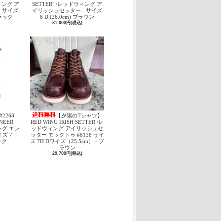
ウィング ア
SETTER" /レッドウィング ア
 サイズ
イリッシュセッター - サイズ
 ブラック
8 D (26.0cm) ブラウン
31,900円(税込)
#2268
【夕陽のTシャツ】
INEER
RED WING IRISH SETTER /レ
ング エン
ッドウィング アイリッシュセ
ズ 7
ッター モックトゥ #8138 サイ
ック
ズ 7H Dワイズ（25.5cm） - ブ
ラウン
29,700円(税込)