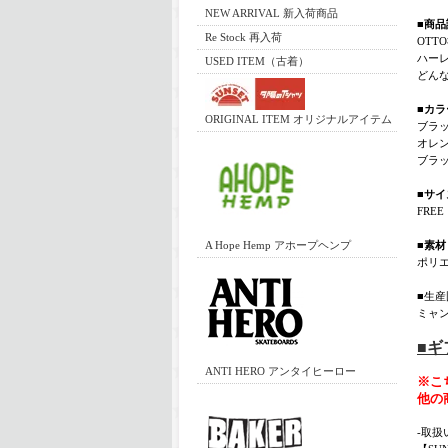
NEW ARRIVAL 新入荷商品
■商品
Re Stock 再入荷
OTT
ハー
USED ITEM（古着）
どん
■カラ
ORIGINAL ITEM オリジナルアイテム
ブラ
オレ
ブラッ
■サイ
FREE
A Hope Hemp アホープヘンプ
■素材
ポリエ
■生産
ミャ
■
ANTI HERO アンタイヒーロー
※こ
他の
-取扱