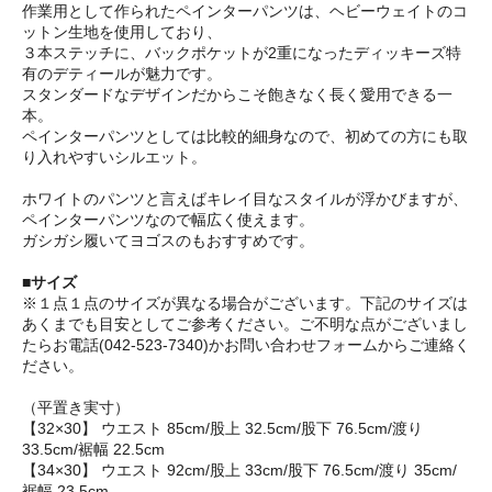
作業用として作られたペインターパンツは、ヘビーウェイトのコ
ットン生地を使用しており、
３本ステッチに、バックポケットが2重になったディッキーズ特
有のデティールが魅力です。
スタンダードなデザインだからこそ飽きなく長く愛用できる一
本。
ペインターパンツとしては比較的細身なので、初めての方にも取
り入れやすいシルエット。
ホワイトのパンツと言えばキレイ目なスタイルが浮かびますが、
ペインターパンツなので幅広く使えます。
ガシガシ履いてヨゴスのもおすすめです。
■サイズ
※１点１点のサイズが異なる場合がございます。下記のサイズは
あくまでも目安としてご参考ください。ご不明な点がございまし
たらお電話(042-523-7340)かお問い合わせフォームからご連絡く
ださい。
（平置き実寸）
【32×30】 ウエスト 85cm/股上 32.5cm/股下 76.5cm/渡り
33.5cm/裾幅 22.5cm
【34×30】 ウエスト 92cm/股上 33cm/股下 76.5cm/渡り 35cm/
裾幅 23.5cm