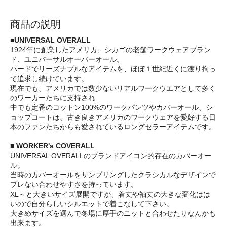
商品の説明
■UNIVERSAL OVERALL
1924年に創業したアメリカ、シカゴの老舗ワークウェアブラン
ド、ユニバーサルオーバーオール。
ハードでリーズナブルなアイテムを、ほぼ１世紀近くに渡り拘っ
て追求し続けています。
現在でも、アメリカでは数少ないリアルワークウエアとして多く
のワーカーたちに支持され
中でも定番のコットン100%のワークパンツやカバーオール、シ
ョップコートは、古き良きアメリカのワークウェアを愛好する日
本のファンたちからも愛されているロングセラーアイテムです。
■ WORKER's COVERALL
UNIVERSAL OVERALLのブランドアイコン的存在のカバーオー
ル。
当時のカバーオールをサンプリングしたクラシカルなデザインで
ブレない合わせやすさを持っています。
XL～と大きいサイズ展開ですが、着丈や袖丈の大きな変化はは
いので自分らしいシルエットで着こなして下さい。
大きめサイズを選んで冬場に厚手のニットと合わせたりなんかも
出来ます。