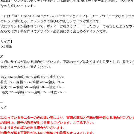
裾口は、シングルステッチで仕上げている部分もVINTAGEディテールを踏襲し、ありそうで
ANなのも嬉しいポイント。
トには『DO IT BEST ACADEMY』のメッセージとアメフトモチーフのユニークなキャ
かカレッジ感のある、クラシックで遊び心のあるデザインが魅力です。
贅沢にプリントが施されていて、ボディーは程良くフェードしたカラーで着古したようなヴ
製ならではの丁寧な作りでデザイン・品質共に長く楽しめるアイテムです。
用サイズ】
m XL着用
ズ
点１点のサイズが異なる場合がございます。下記のサイズはあくまでも目安としてご参考く
合わせフォームからご連絡ください。
】着丈 66cm/身幅 50cm/肩幅 46cm/袖丈 18cm
丈 68cm/身幅 55cm/肩幅 48cm/袖丈 19cm
丈 70cm/身幅 58cm/肩幅 50cm/袖丈 21cm
着丈 72cm/身幅 61cm/肩幅 52cm/袖丈 22cm
ー
ラック
覧になっているモニターの色の違い等により、実際の商品と色味が若干異なる場合がござい
品の特性上、若干の誤差が生じる事もございます。ご了承下さい。
濯により多少の縮みが出る場合がございます。
濯の際色が移る可能性があるので単体でお洗濯をオススメします。