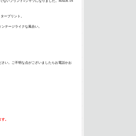
ないプリントTシャツになりました。MADE IN
ラクタープリント。
ィンテージライクな風合い。
ださい。ご不明な点がございましたらお電話かお
ます。