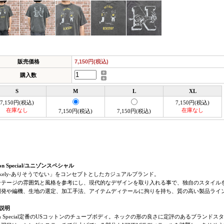
販売価格
7,150円(税込)
購入数
S
M
L
XL
7,150円(税込)
7,150円(税込)
在庫なし
在庫なし
7,150円(税込)
7,150円(税込)
son Special/ユニゾンスペシャル
likely-ありそうでない」をコンセプトとしたカジュアルブランド。
ンテージの雰囲気と風格を参考にし、現代的なデザインを取り入れる事で、独自のスタイル
開発や編機、生地の選定、加工手法、アイテムディテールに拘りを持ち、質の高い製品ライ
説明
son Special定番のUSコットンのチューブボディ。ネックの形の良さに定評のあるブランドス