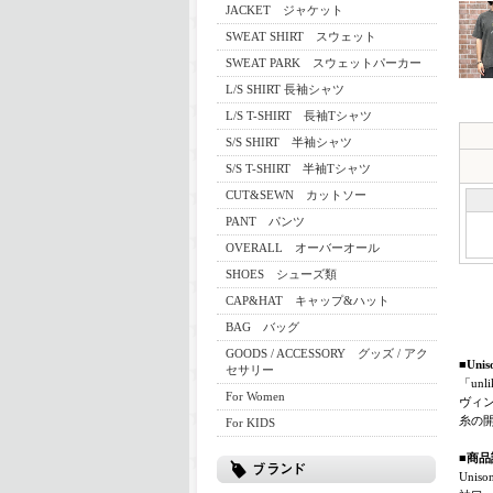
JACKET ジャケット
SWEAT SHIRT スウェット
SWEAT PARK スウェットパーカー
L/S SHIRT 長袖シャツ
L/S T-SHIRT 長袖Tシャツ
S/S SHIRT 半袖シャツ
S/S T-SHIRT 半袖Tシャツ
CUT&SEWN カットソー
PANT パンツ
OVERALL オーバーオール
SHOES シューズ類
CAP&HAT キャップ&ハット
BAG バッグ
GOODS / ACCESSORY グッズ / アク
■Uni
セサリー
「un
For Women
ヴィ
糸の
For KIDS
■商品
Uni