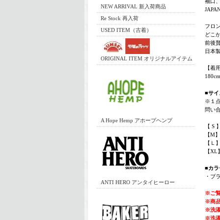
袖口、
NEW ARRIVAL 新入荷商品
JAP
Re Stock 再入荷
フロン
USED ITEM（古着）
どこ
前後
日本
ORIGINAL ITEM オリジナルアイテム
【着
180c
■サイ
※１
問い
A Hope Hemp アホープヘンプ
【 S 
【M】着
【Ｌ】着
【XL】
■カラ
・ブ
ANTI HERO アンタイヒーロー
※ご
※商
※洗
※洗