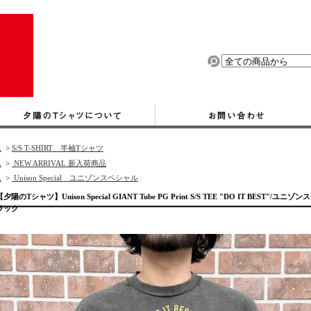
ム
>
S/S T-SHIRT 半袖Tシャツ
ム
>
NEW ARRIVAL 新入荷商品
ム
>
Unison Special ユニゾンスペシャル
【夕陽のTシャツ】Unison Special GIANT Tube PG Print S/S TEE "DO IT BES
ラック