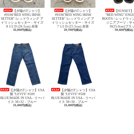
【夕陽のTシャツ】
【夕陽のTシャツ】
【SUNSET】
#9106"RED WING IRISH
#9106"RED WING IRISH
"RED WING" ENG
SETTER" /レッドウィング ア
SETTER" /レッドウィング ア
BOOTS / レッドウィ
イリッシュセッター - サイズ
イリッシュセッター - サイズ
ジニアブーツ - サイ
8 1/2 D (26.5cm) 赤茶
7 1/2 D (25.5cm) 赤茶
D(25.0cm)ブラ
33,000円(税込)
29,700円(税込)
59,400円(税込)
【夕陽のTシャツ】USA
【夕陽のTシャツ】USA
製 "LEVI'S" #509
製 "LEVI'S" #508
BLUE/MADE IN USA - リーバ
BLUE/MADE IN USA - リーバ
イス 36×32 - ブルー
イス 38×30 - ブルー
15,400円(税込)
15,400円(税込)