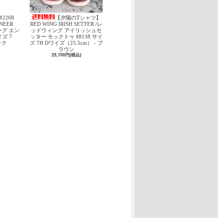
#2268
【夕陽のTシャツ】
INEER
RED WING IRISH SETTER /レ
ング エン
ッドウィング アイリッシュセ
ズ 7
ッター モックトゥ #8138 サイ
ック
ズ 7H Dワイズ（25.5cm） - ブ
ラウン
29,700円(税込)