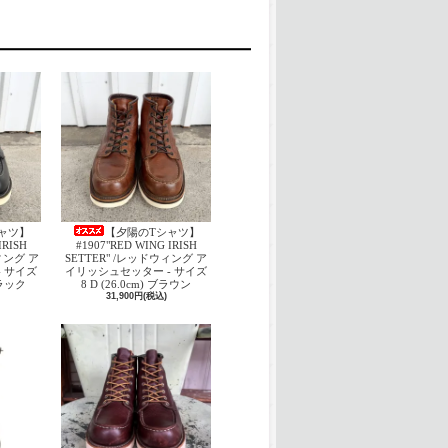
ャツ】
【夕陽のTシャツ】
IRISH
#1907"RED WING IRISH
ウィング ア
SETTER" /レッドウィング ア
 サイズ
イリッシュセッター - サイズ
 ブラック
8 D (26.0cm) ブラウン
31,900円(税込)