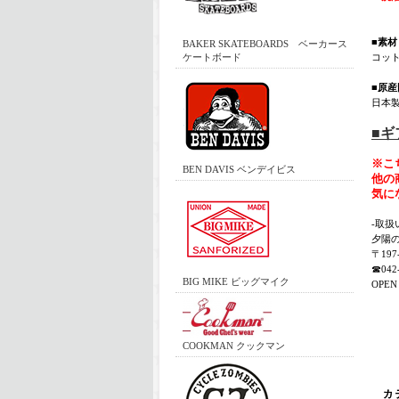
■素材
BAKER SKATEBOARDS ベーカース
ケートボード
コット
■原産
日本
■
※こ
BEN DAVIS ベンデイビス
他の
気に
-取扱
夕陽
〒19
☎042-
BIG MIKE ビッグマイク
OPEN 
COOKMAN クックマン