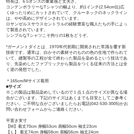
特長は、6.5オンスの重量感と丈夫さ。
コンテンポラリーなTシャツの幅より、約1インチ(2.54cm位)広
くゆったりめにカットされていて、クルーネックのネックライン
は、やや高めにデザインされています。
ロサンゼルスサウスセントラルの経験豊富な職人たちの手によっ
て製造されています。
シンプルなTシャツこそ拘りの1枚をどうぞ。
*ガーメントダイとは、1970年代初期に開発された常識を覆す新
技術です。通常は、白かその素材そのものの色の生地で作られて
いて、縫製等の工程が全て終わった製品を染めるという技法であ
り、先染めしたファブリックから製品をつくる従来の方法とは全
く逆の発想でした。
＊165cm/Mサイズ着用
■サイズ
※この製品は製品染めしているので１点１点のサイズが異なる場
合がございます。下記のサイズはあくまでも目安としてご参考く
ださい。ご不明な点がございましたらお電話(042-530-3005)かお
問い合わせフォームからご連絡ください。
平置き実寸
【M】着丈70cm 身幅53cm 肩幅50cm 袖丈23cm
【Ｌ】 着丈74cm 身幅58cm 肩幅56cm 袖丈24cm