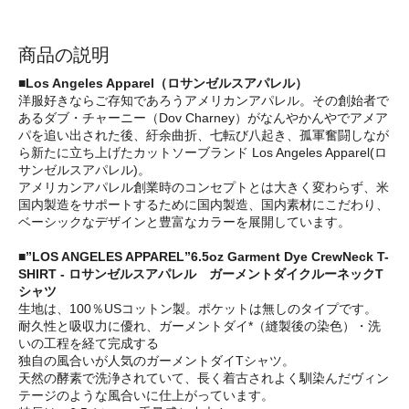
商品の説明
■Los Angeles Apparel（ロサンゼルスアパレル）
洋服好きならご存知であろうアメリカンアパレル。その創始者で
あるダブ・チャーニー（Dov Charney）がなんやかんやでアメア
パを追い出された後、紆余曲折、七転び八起き、孤軍奮闘しなが
ら新たに立ち上げたカットソーブランド Los Angeles Apparel(ロ
サンゼルスアパレル)。
アメリカンアパレル創業時のコンセプトとは大きく変わらず、米
国内製造をサポートするために国内製造、国内素材にこだわり、
ベーシックなデザインと豊富なカラーを展開しています。
■”LOS ANGELES APPAREL”6.5oz Garment Dye CrewNeck T-
SHIRT - ロサンゼルスアパレル ガーメントダイクルーネックT
シャツ
生地は、100％USコットン製。ポケットは無しのタイプです。
耐久性と吸収力に優れ、ガーメントダイ*（縫製後の染色）・洗
いの工程を経て完成する
独自の風合いが人気のガーメントダイTシャツ。
天然の酵素で洗浄されていて、長く着古されよく馴染んだヴィン
テージのような風合いに仕上がっています。