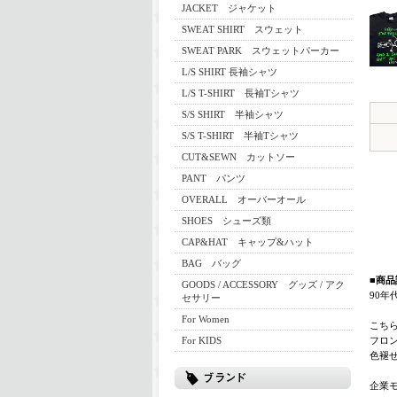
JACKET ジャケット
SWEAT SHIRT スウェット
SWEAT PARK スウェットパーカー
L/S SHIRT 長袖シャツ
L/S T-SHIRT 長袖Tシャツ
S/S SHIRT 半袖シャツ
S/S T-SHIRT 半袖Tシャツ
CUT&SEWN カットソー
PANT パンツ
OVERALL オーバーオール
SHOES シューズ類
CAP&HAT キャップ&ハット
BAG バッグ
■商品
GOODS / ACCESSORY グッズ / アク
90年
セサリー
For Women
こち
For KIDS
フロ
色褪
企業