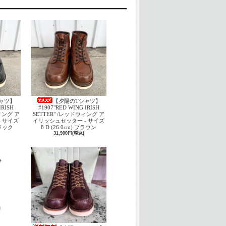
ャツ】
【夕陽のTシャツ】
IRISH
#1907"RED WING IRISH
ウィング ア
SETTER" /レッドウィング ア
 サイズ
イリッシュセッター - サイズ
 ブラック
8 D (26.0cm) ブラウン
31,900円(税込)