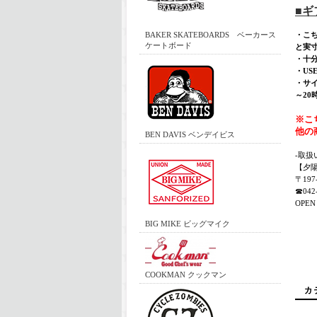
■
BAKER SKATEBOARDS ベーカース
・こ
ケートボード
と実
・十
・U
・サイ
～20
※こ
他の
BEN DAVIS ベンデイビス
-取扱
【夕
〒19
☎042-
OPEN 
BIG MIKE ビッグマイク
COOKMAN クックマン