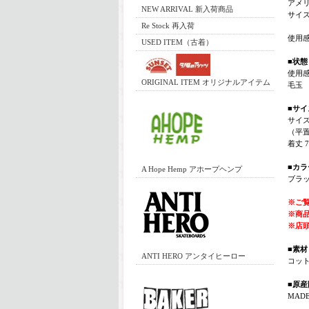
アメリ
NEW ARRIVAL 新入荷商品
サイ
Re Stock 再入荷
使用
USED ITEM（古着）
■状態
使用
ORIGINAL ITEM オリジナルアイテム
毛玉
■サイ
サイ
（平
着丈 7
■カラ
A Hope Hemp アホープヘンプ
ブラ
※ご
※商
※店
■素材
ANTI HERO アンタイヒーロー
コット
■原産
MADE