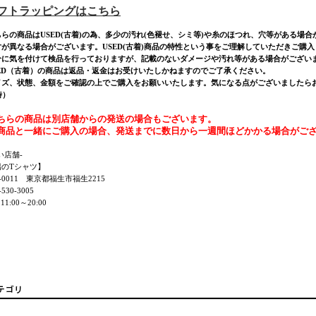
ギフトラッピングはこちら
ちらの商品はUSED(古着)の為、多少の汚れ(色褪せ、シミ等)や糸のほつれ、穴等がある場
寸が異なる場合がございます。USED(古着)商品の特性という事をご理解していただきご購
分に気を付けて検品を行っておりますが、記載のないダメージや汚れ等がある場合がござい
SED（古着）の商品は返品・返金はお受けいたしかねますのでご了承ください。
ズ、状態、金額をご確認の上でご購入をお願いいたします。気になる点がございましたらお気軽にご連
時）
ちらの商品は別店舗からの発送の場合もございます。
商品と一緒にご購入の場合、発送までに数日から一週間ほどかかる場合がご
い店舗-
陽のTシャツ】
7-0011 東京都福生市福生2215
530-3005
11:00～20:00