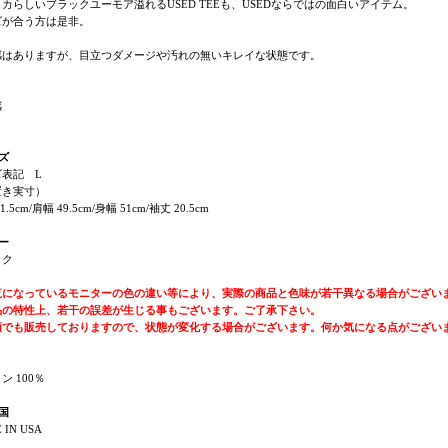
カらしいブラックユーモア溢れるUSED TEEも、USEDならではの面白いアイテム。
ズが合う方は是非。
感はありますが、目立つダメージや汚れの無いキレイな状態です。
感
ズ
ズ表記 L
置き実寸）
1.5cm/肩幅 49.5cm/身幅 51cm/袖丈 20.5cm
ー
ック
覧になっているモニターの色の違い等により、実際の商品と色味が若干異なる場合がござい
品の特性上、若干の誤差が生じる事もございます。ご了承下さい。
頭でも販売しておりますので、状態が変化する場合がございます。何か気になる点がござい
ン 100％
国
 IN USA