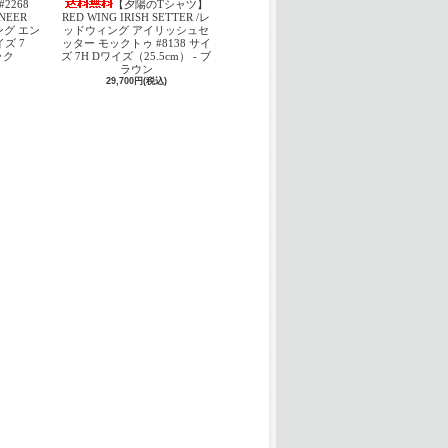
#2268
【夕陽のTシャツ】
INEER
RED WING IRISH SETTER /レ
ング エン
ッドウィング アイリッシュセ
ズ 7
ッター モックトゥ #8138 サイ
ック
ズ 7H Dワイズ（25.5cm） - ブ
ラウン
29,700円(税込)