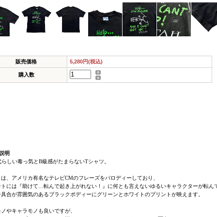
販売価格
5,280円(税込)
購入数
説明
代らしい毒っ気とB級感がたまらないTシャツ。
らは、アメリカ有名なテレビCMのフレーズをパロディーしており、
ントには『助けて…転んで起き上がれない！』に何とも言えないゆるいキャラクターが転ん
せ具合が雰囲気のあるブラックボディーにグリーンとホワイトのプリントが映えます。
モノやキャラモノも良いですが、