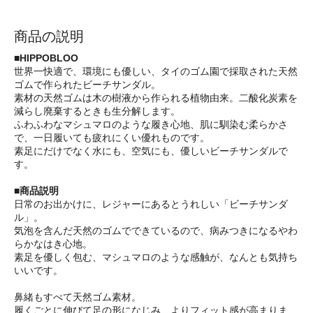
商品の説明
■HIPPOBLOO
世界一快適で、環境にも優しい、タイのゴム園で採取された天然
ゴムで作られたビーチサンダル。
素材の天然ゴムは木の樹液から作られる植物由来。二酸化炭素を
減らし廃棄するときも生分解します。
ふわふわなマシュマロのような履き心地、肌に馴染む柔らかさ
で、一日履いても疲れにくい優れものです。
素足にだけでなく水にも、空気にも、優しいビーチサンダルで
す。
■商品説明
日常のお出かけに、レジャーにあるとうれしい「ビーチサンダ
ル」。
気泡を含んだ天然のゴムでできているので、病みつきになるやわ
らかなはき心地。
素足を優しく包む、マシュマロのような感触が、なんとも気持ち
いいです。
鼻緒もすべて天然ゴム素材。
履くごとに伸びて足の形になじみ、よりフィット感が高まりま