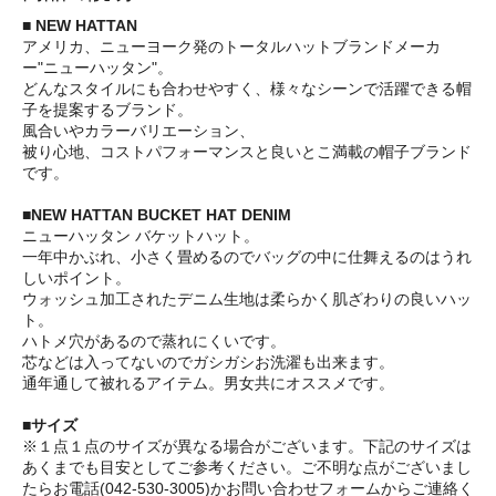
■ NEW HATTAN
アメリカ、ニューヨーク発のトータルハットブランドメーカ
ー"ニューハッタン"。
どんなスタイルにも合わせやすく、様々なシーンで活躍できる帽
子を提案するブランド。
風合いやカラーバリエーション、
被り心地、コストパフォーマンスと良いとこ満載の帽子ブランド
です。
■NEW HATTAN BUCKET HAT DENIM
ニューハッタン バケットハット。
一年中かぶれ、小さく畳めるのでバッグの中に仕舞えるのはうれ
しいポイント。
ウォッシュ加工されたデニム生地は柔らかく肌ざわりの良いハッ
ト。
ハトメ穴があるので蒸れにくいです。
芯などは入ってないのでガシガシお洗濯も出来ます。
通年通して被れるアイテム。男女共にオススメです。
■サイズ
※１点１点のサイズが異なる場合がございます。下記のサイズは
あくまでも目安としてご参考ください。ご不明な点がございまし
たらお電話(042-530-3005)かお問い合わせフォームからご連絡く