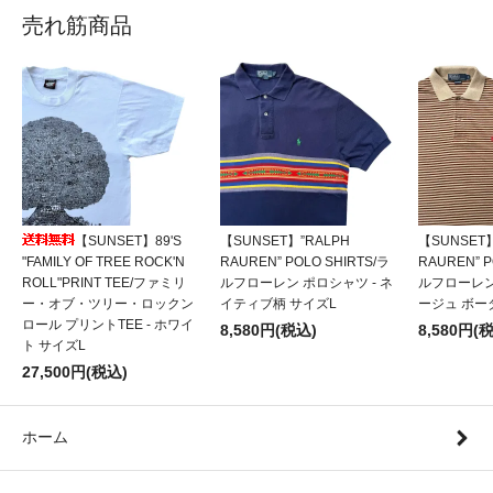
売れ筋商品
【SUNSET】89'S
【SUNSET】”RALPH
【SUNSET】
"FAMILY OF TREE ROCK'N
RAUREN” POLO SHIRTS/ラ
RAUREN” P
ROLL"PRINT TEE/ファミリ
ルフローレン ポロシャツ - ネ
ルフローレン
ー・オブ・ツリー・ロックン
イティブ柄 サイズL
ージュ ボー
ロール プリントTEE - ホワイ
8,580円(税込)
8,580円(
ト サイズL
27,500円(税込)
ホーム