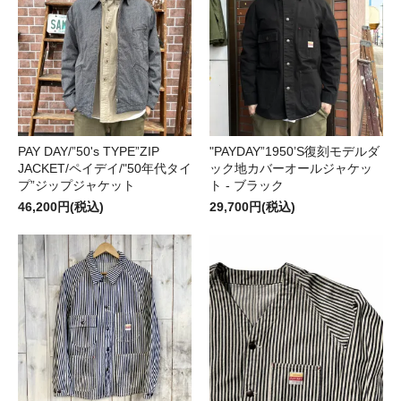
PAY DAY/”50's TYPE”ZIP
"PAYDAY”1950’S復刻モデルダ
JACKET/ペイデイ/"50年代タイ
ック地カバーオールジャケッ
プ”ジップジャケット
ト - ブラック
46,200円(税込)
29,700円(税込)