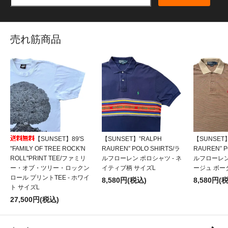
売れ筋商品
【SUNSET】89'S
【SUNSET】”RALPH
【SUNSET】
"FAMILY OF TREE ROCK'N
RAUREN” POLO SHIRTS/ラ
RAUREN” P
ROLL"PRINT TEE/ファミリ
ルフローレン ポロシャツ - ネ
ルフローレン
ー・オブ・ツリー・ロックン
イティブ柄 サイズL
ージュ ボー
ロール プリントTEE - ホワイ
8,580円(税込)
8,580円(
ト サイズL
27,500円(税込)