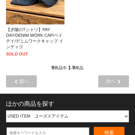
【夕陽のTシャツ】PAY
DAY/DENIM WORK CAP/ペイ
デイ/デニムワークキャップ イ
ンディゴ
SOLD OUT
9
1
9
商品中
-
商品
前へ
次へ
ほかの商品を探す
検索